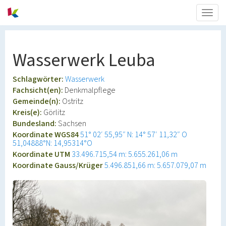
Togg
navig
Wasserwerk Leuba
Schlagwörter:
Wasserwerk
Fachsicht(en):
Denkmalpflege
Gemeinde(n):
Ostritz
Kreis(e):
Görlitz
Bundesland:
Sachsen
Koordinate WGS84
51° 02′ 55,95″ N: 14° 57′ 11,32″ O
51,04888°N: 14,95314°O
Koordinate UTM
33.496.715,54 m: 5.655.261,06 m
Koordinate Gauss/Krüger
5.496.851,66 m: 5.657.079,07 m