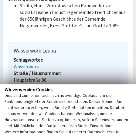
Steifa, Hans: Vom slawischen Rundweiler zur
sozialistischen Industriegemeinde Streiflichter aus
der 650jährigen Geschichte der Gemeinde
Hagenwerder, Kreis Görlitz; Zittau-Görlitz 1985.
Wasserwerk Leuba
Schlagwörter
Wasserwerk
Straße / Hausnummer
Hauptstraße 88
Ort
Wir verwenden Cookies
Ostritz - Leuba
Dies sind zum einen technisch notwendige Cookies, um die
Fachsicht(en)
Funktionsfähigkeit der Seiten sicherzustellen. Diesen können Sie
Denkmalpflege
nicht widersprechen, wenn Sie die Seite nutzen möchten. Darüber
Erfassungsmaßstab
hinaus verwenden wir Cookies für eine Webanalyse, um die
Nutzbarkeit unserer Seiten zu optimieren, sofern Sie einverstanden
Keine Angabe
sind. Mit Anklicken des Buttons erklären Sie Ihr Einverständnis.
Erfassungsmethode
Weitere Informationen finden Sie auf unserer Datenschutzseite.
Übernahme aus externer Fachdatenbank