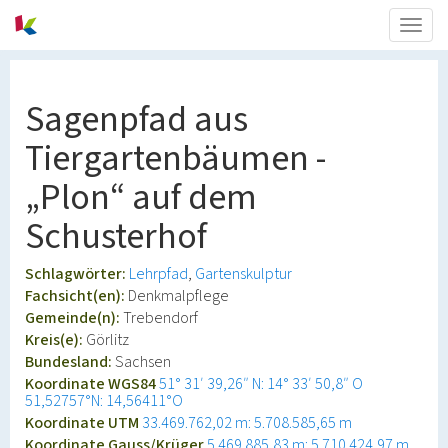
Togg
navig
Sagenpfad aus
Tiergartenbäumen -
„Plon“ auf dem
Schusterhof
Schlagwörter:
Lehrpfad
Gartenskulptur
Fachsicht(en):
Denkmalpflege
Gemeinde(n):
Trebendorf
Kreis(e):
Görlitz
Bundesland:
Sachsen
Koordinate WGS84
51° 31′ 39,26″ N: 14° 33′ 50,8″ O
51,52757°N: 14,56411°O
Koordinate UTM
33.469.762,02 m: 5.708.585,65 m
Koordinate Gauss/Krüger
5.469.885,83 m: 5.710.424,97 m