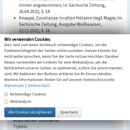
immer angekommen; In: Sächsiche Zeitung,
26.04.2022, S. 14.
Knappe, Constanze: In alten Hölzern liegt Magie; In:
Sächsische Zeitung, Ausgabe Weißwasser,
12.11.2022, S. 16.
Wir verwenden Cookies
Bauherr / Auftraggeber:
Dies sind zum einen technisch notwendige Cookies, um die
Gemeinde Trebendorf, Schusterhof
Funktionsfähigkeit der Seiten sicherzustellen. Diesen können Sie
nicht widersprechen, wenn Sie die Seite nutzen möchten. Darüber
hinaus verwenden wir Cookies für eine Webanalyse, um die
Sagenpfad aus Tiergartenbäumen - „Plon“ auf
Nutzbarkeit unserer Seiten zu optimieren, sofern Sie einverstanden
dem Schusterhof
sind. Mit Anklicken des Buttons erklären Sie Ihr Einverständnis.
Weitere Informationen finden Sie auf unserer Datenschutzseite.
Schlagwörter
Impressum
|
Datenschutz
Lehrpfad
Gartenskulptur
Notwendige Cookies
Straße / Hausnummer
Alte Dorfstraße
Webanalyse
Ort
Trebendorf
Alternativer Ortsname
Trjebin