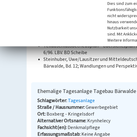
Dies sind zum e
Funktionsfähigke
nicht widerspre
Datierung:
hinaus verwende
1971
Nutzbarkeit uns
sind. Mit Anklic
Quellen/Literaturangaben:
Weitere Informa
Teilabschlussbetriebsplan - Übersichtsplan
6/96. LBV. BD Scheibe
Steinhuber, Uwe/Lausitzer und Mitteldeutsc
Bärwalde, Bd. 12; Wandlungen und Perspektiv
Ehemalige Tagesanlage Tagebau Bärwalde
Schlagwörter
Tagesanlage
Straße / Hausnummer
Gewerbegebiet
Ort
Boxberg - Kringelsdorf
Alternativer Ortsname
Krynhelecy
Fachsicht(en)
Denkmalpflege
Erfassungsmaßstab
Keine Angabe