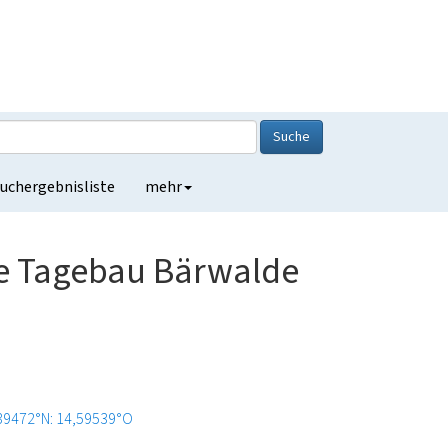
Suche
uchergebnisliste
mehr
e Tagebau Bärwalde
39472°N: 14,59539°O