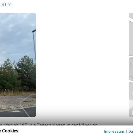
1,91 m
urden ab 1971 die Tagesanlagen in der Nähe von
n Cookies
Impressum
|
Da
n sich südlich der Ortslage Boxberg.