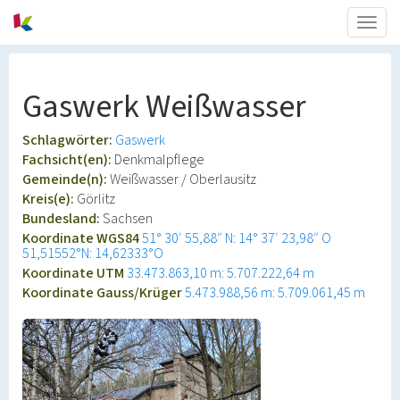
Togg
navig
Gaswerk Weißwasser
Schlagwörter:
Gaswerk
Fachsicht(en):
Denkmalpflege
Gemeinde(n):
Weißwasser / Oberlausitz
Kreis(e):
Görlitz
Bundesland:
Sachsen
Koordinate WGS84
51° 30′ 55,88″ N: 14° 37′ 23,98″ O
51,51552°N: 14,62333°O
Koordinate UTM
33.473.863,10 m: 5.707.222,64 m
Koordinate Gauss/Krüger
5.473.988,56 m: 5.709.061,45 m