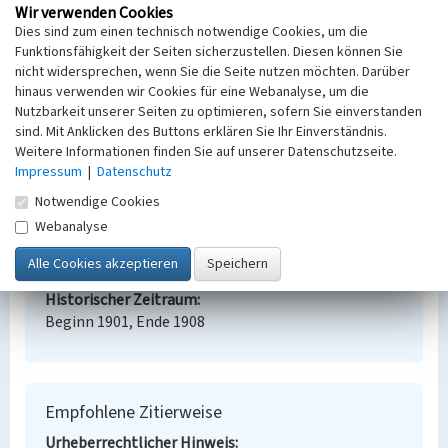
Gaswerk Weißwasser
Wir verwenden Cookies
Dies sind zum einen technisch notwendige Cookies, um die
Schlagwörter
Funktionsfähigkeit der Seiten sicherzustellen. Diesen können Sie
Gaswerk
nicht widersprechen, wenn Sie die Seite nutzen möchten. Darüber
Straße / Hausnummer
hinaus verwenden wir Cookies für eine Webanalyse, um die
Gablenzer Weg
Nutzbarkeit unserer Seiten zu optimieren, sofern Sie einverstanden
Ort
sind. Mit Anklicken des Buttons erklären Sie Ihr Einverständnis.
Weißwasser/O.L., Stadt
Weitere Informationen finden Sie auf unserer Datenschutzseite.
Fachsicht(en)
Impressum
|
Datenschutz
Denkmalpflege
Notwendige Cookies
Erfassungsmaßstab
Webanalyse
Keine Angabe
Erfassungsmethode
Übernahme aus externer Fachdatenbank
Historischer Zeitraum
Beginn 1901, Ende 1908
Empfohlene Zitierweise
Urheberrechtlicher Hinweis