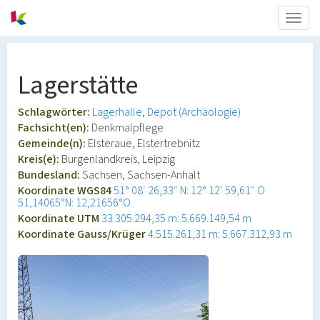
Togg
navig
Lagerstätte
Schlagwörter:
Lagerhalle
Depot (Archäologie)
Fachsicht(en):
Denkmalpflege
Gemeinde(n):
Elsteraue, Elstertrebnitz
Kreis(e):
Burgenlandkreis, Leipzig
Bundesland:
Sachsen, Sachsen-Anhalt
Koordinate WGS84
51° 08′ 26,33″ N: 12° 12′ 59,61″ O
51,14065°N: 12,21656°O
Koordinate UTM
33.305.294,35 m: 5.669.149,54 m
Koordinate Gauss/Krüger
4.515.261,31 m: 5.667.312,93 m