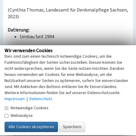
(Cynthia Thomas, Landesamt für Denkmalpflege Sachsen,
2023)
Datierung:
Umbau Seit 1994
Quellen/Literaturangaben:
Wir verwenden Cookies
Dies sind zum einen technisch notwendige Cookies, um die
Lausitzer und Mitteldeutsche Bergbau-
Funktionsfähigkeit der Seiten sicherzustellen. Diesen können Sie
Verwaltungsgesellschaft mbH: Profen.
nicht widersprechen, wenn Sie die Seite nutzen möchten. Darüber
Mitteldeutsches Braunkohlenrevier. Wandlungen
hinaus verwenden wir Cookies für eine Webanalyse, um die
und Perspektiven 19. 2016.
Nutzbarkeit unserer Seiten zu optimieren, sofern Sie einverstanden
sind. Mit Anklicken des Buttons erklären Sie Ihr Einverständnis.
Bauherr / Auftraggeber:
Weitere Informationen finden Sie auf unserer Datenschutzseite.
Eigentümer: MIBRAG mbH (GND: 16330196-7 )
Impressum
|
Datenschutz
Notwendige Cookies
BKM-Nummer:
30600202
Webanalyse
Lagerstätte