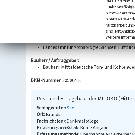
Galle, Horst: Historischer Braunkohlenberg
Dies sind zum e
Funktionsfähigke
Chronik und Inventarisierung; 2. Aufl., Beuch
nicht widerspre
Landesverband Sächsischer Angler e. V. (Hg.
hinaus verwende
2020; 2018, S. 187.
Nutzbarkeit uns
Reinhardt, Dirk/Bärsch, Hans Werner: MITOK
sind. Mit Anklic
Firma O. Ullrich, der Fahrzeugbau und das Sc
Weitere Informa
Auflage, Beucha, Markkleeberg 2021, S. 175.
Landesamt für Archäologie Sachsen: Luftbilde
Bauherr / Auftraggeber:
Bauherr: Mitteldeutsche Ton- und Kohlenwe
BKM-Nummer:
30500416
Restsee des Tagebaus der MITOKO (Mittel
Schlagwörter
See
Ort
Brandis
Fachsicht(en)
Denkmalpflege
Erfassungsmaßstab
Keine Angabe
Erfassungsmethode
Übernahme aus externer 