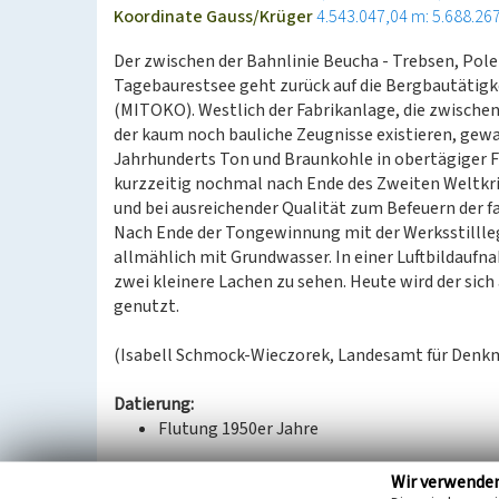
Koordinate Gauss/Krüger
4.543.047,04 m: 5.688.26
Der zwischen der Bahnlinie Beucha - Trebsen, Po
Tagebaurestsee geht zurück auf die Bergbautätig
(MITOKO). Westlich der Fabrikanlage, die zwischen
der kaum noch bauliche Zeugnisse existieren, gewa
Jahrhunderts Ton und Braunkohle in obertägiger F
kurzzeitig nochmal nach Ende des Zweiten Weltk
und bei ausreichender Qualität zum Befeuern der f
Nach Ende der Tongewinnung mit der Werksstillleg
allmählich mit Grundwasser. In einer Luftbildaufn
zwei kleinere Lachen zu sehen. Heute wird der sich
genutzt.
(Isabell Schmock-Wieczorek, Landesamt für Denkm
Datierung:
Flutung 1950er Jahre
Quellen/Literaturangaben:
Wir verwende