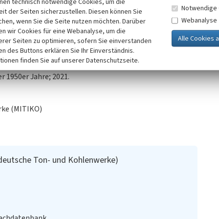
bau entlang der Mulde um Colditz, Grimma und Wurzen. Eine
inen technisch notwendige Cookies, um die
Notwendige 
it der Seiten sicherzustellen. Diesen können Sie
a/Markkleeberg 2018, S. 578-586.
Webanalyse
chen, wenn Sie die Seite nutzen möchten. Darüber
): Gewässerordnung, Gewässerverzeichnis, Ausgabe 2018-
n wir Cookies für eine Webanalyse, um die
erer Seiten zu optimieren, sofern Sie einverstanden
O Brandis: Die Mitteldeutschen Ton- und Kohlenwerke, die
ken des Buttons erklären Sie Ihr Einverständnis.
hamottewerk als Teile der Brandiser Industriegeschichte; 1.
tionen finden Sie auf unserer Datenschutzseite.
r 1950er Jahre; 2021.
rke (MITIKO)
deutsche Ton- und Kohlenwerke)
Fachdatenbank