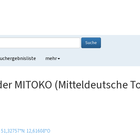
Suche
uchergebnisliste
mehr
der MITOKO (Mitteldeutsche T
51,32757°N: 12,61608°O