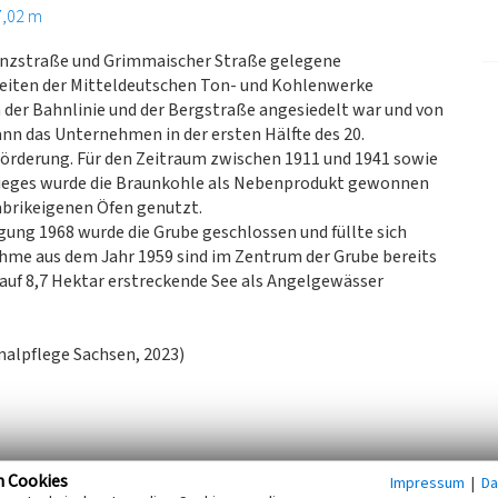
7,02 m
lenzstraße und Grimmaischer Straße gelegene
keiten der Mitteldeutschen Ton- und Kohlenwerke
 der Bahnlinie und der Bergstraße angesiedelt war und von
nn das Unternehmen in der ersten Hälfte des 20.
örderung. Für den Zeitraum zwischen 1911 und 1941 sowie
rieges wurde die Braunkohle als Nebenprodukt gewonnen
abrikeigenen Öfen genutzt.
ung 1968 wurde die Grube geschlossen und füllte sich
ahme aus dem Jahr 1959 sind im Zentrum der Grube bereits
 auf 8,7 Hektar erstreckende See als Angelgewässer
alpflege Sachsen, 2023)
n Cookies
Impressum
|
Da