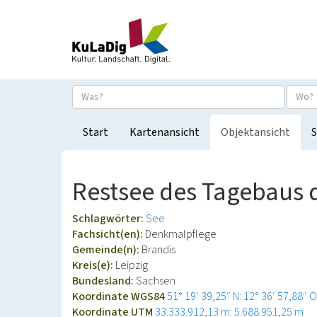
Start
Kartenansicht
Objektansicht
S
Restsee des Tagebaus 
Schlagwörter:
See
Fachsicht(en):
Denkmalpflege
Gemeinde(n):
Brandis
Kreis(e):
Leipzig
Bundesland:
Sachsen
Koordinate WGS84
51° 19′ 39,25″ N: 12° 36′ 57,88″ O
Koordinate UTM
33.333.912,13 m: 5.688.951,25 m