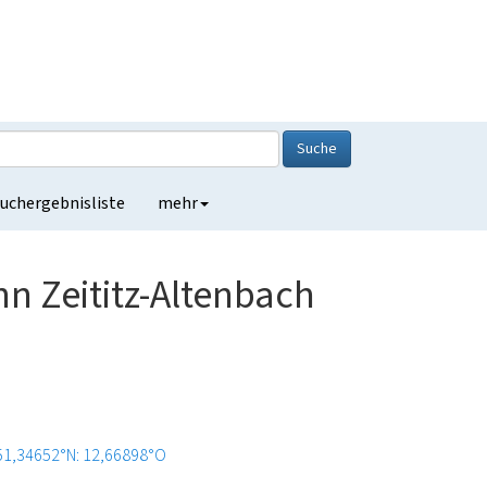
Suche
uchergebnisliste
mehr
 Zeititz-Altenbach
51,34652°N: 12,66898°O