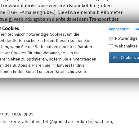
n Tonwarenfabrik sowie weiteren Braunkohlengruben
ube Else«, »Amaliengrube«). Die etwa eineinhalb Kilometer
zweig) Verbindungsbahn diente dabei dem Transport der
 im nördlichen Bereich keine Spuren der Bahn mehr
n Cookies
Impressum
|
Da
tenbach in einem sich zur Straße ausweitenden Weg sowie im
inen technisch notwendige Cookies, um die
Notwendige 
Bahndamm ab.
it der Seiten sicherzustellen. Diesen können Sie
Webanalyse
eg durch das Schulholz führt, ist als Zeugnis der
chen, wenn Sie die Seite nutzen möchten. Darüber
n wir Cookies für eine Webanalyse, um die
elevant und zeigt, dass auch hier der Einsatz von
erer Seiten zu optimieren, sofern Sie einverstanden
ken des Buttons erklären Sie Ihr Einverständnis.
tionen finden Sie auf unserer Datenschutzseite.
alpflege Sachsen, 2023)
1922-1945; 2022.
chs. Generalstabes: TK (Äquidistantenkarte) Sachsen,