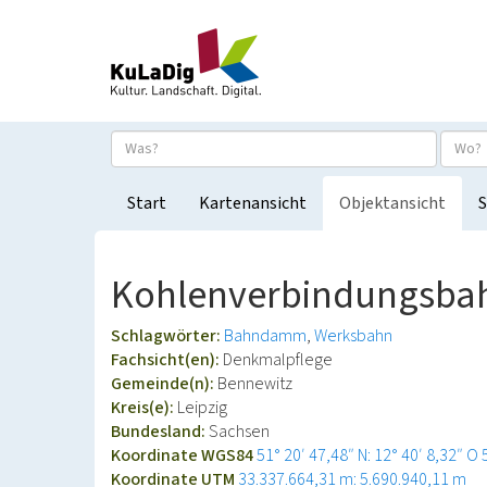
Start
Kartenansicht
Objektansicht
S
Kohlenverbindungsbahn
Schlagwörter:
Bahndamm
Werksbahn
Fachsicht(en):
Denkmalpflege
Gemeinde(n):
Bennewitz
Kreis(e):
Leipzig
Bundesland:
Sachsen
Koordinate WGS84
51° 20′ 47,48″ N: 12° 40′ 8,32″ O
Koordinate UTM
33.337.664,31 m: 5.690.940,11 m