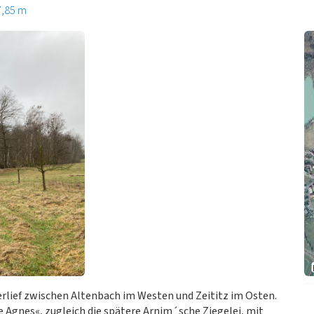
7,85 m
lief zwischen Altenbach im Westen und Zeititz im Osten.
Agnes«, zugleich die spätere Arnim´sche Ziegelei, mit