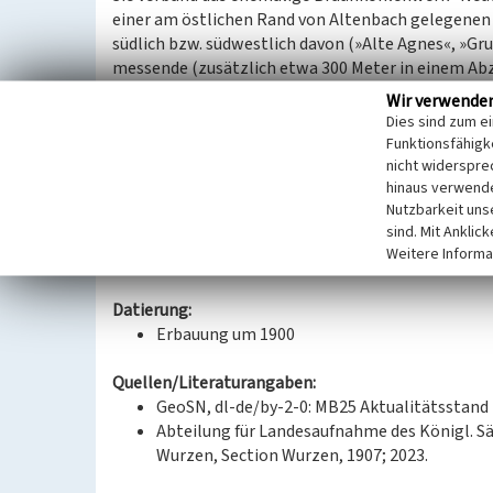
einer am östlichen Rand von Altenbach gelegene
südlich bzw. südwestlich davon (»Alte Agnes«, »Gr
messende (zusätzlich etwa 300 Meter in einem Ab
Kohle als Brennmaterial zu den Fabriken. Während
Wir verwende
sichtbar sind, zeichnet sich ihr Verlauf in Neu-Al
Dies sind zum e
südlichen Bereich durch einen erhöht liegenden 
Funktionsfähigke
Die noch sichtbaren Teile des Bahndamms, der als W
nicht widerspre
hinaus verwende
regionalen Geschichte der Braunkohlengewinnung r
Nutzbarkeit uns
Werkbahnen erfolgte.
sind. Mit Anklic
Weitere Informa
(Isabell Schmock-Wieczorek, Landesamt für Denkm
Datierung:
Erbauung um 1900
Quellen/Literaturangaben:
GeoSN, dl-de/by-2-0: MB25 Aktualitätsstand 
Abteilung für Landesaufnahme des Königl. Sä
Wurzen, Section Wurzen, 1907; 2023.