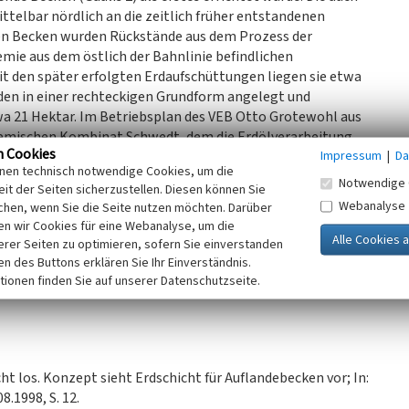
telbar nördlich an die zeitlich früher entstandenen
sten Becken wurden Rückstände aus dem Prozess der
ie aus dem östlich der Bahnlinie befindlichen
t den später erfolgten Erdaufschüttungen liegen sie etwa
en in einer rechteckigen Grundform angelegt und
wa 21 Hektar. Im Betriebsplan des VEB Otto Grotewohl aus
emischen Kombinat Schwedt, dem die Erdölverarbeitung
n Cookies
Impressum
|
Da
inen technisch notwendige Cookies, um die
an sah entgegen der ursprünglich vorgesehenen
Notwendige 
it der Seiten sicherzustellen. Diesen können Sie
und Bepflanzung zur Eindämmung des Geruchproblems vor,
Webanalyse
chen, wenn Sie die Seite nutzen möchten. Darüber
n wir Cookies für eine Webanalyse, um die
erer Seiten zu optimieren, sofern Sie einverstanden
alpflege Sachsen, 2022)
ken des Buttons erklären Sie Ihr Einverständnis.
tionen finden Sie auf unserer Datenschutzseite.
ht los. Konzept sieht Erdschicht für Auflandebecken vor; In:
.1998, S. 12.