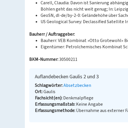
Carell, Claudia: Davon ist Sanierung abhäng
Böhlen geht das nicht weit genug; In: Leipzig
GeoSN, dl-de/by-2-0: Geländehöhe über Sach
US Geological Survey: Declassified Satellite I
Bauherr / Auftraggeber:
Bauherr: VEB Kombinat »Otto Grotewohl« B
Eigentümer: Petrolchemisches Kombinat Sc
BKM-Nummer:
30500211
Auflandebecken Gaulis 2 und 3
Schlagwörter
Absetzbecken
Ort
Gaulis
Fachsicht(en)
Denkmalpflege
Erfassungsmaßstab
Keine Angabe
Erfassungsmethode
Übernahme aus externer 