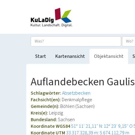
Start
Kartenansicht
Objektansicht
S
Auflandebecken Gaulis
Schlagwörter:
Absetzbecken
Fachsicht(en):
Denkmalpflege
Gemeinde(n):
Böhlen (Sachsen)
Kreis(e):
Leipzig
Bundesland:
Sachsen
Koordinate WGS84
51° 11′ 21,11″ N: 12° 23′ 9,15″ O
Koordinate UTM
33.317.328,39 m: 5.674.112,79 m