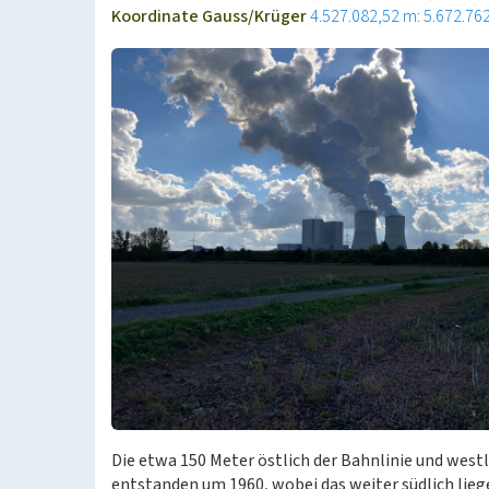
Koordinate Gauss/Krüger
4.527.082,52 m: 5.672.76
Die etwa 150 Meter östlich der Bahnlinie und westl
entstanden um 1960, wobei das weiter südlich liege