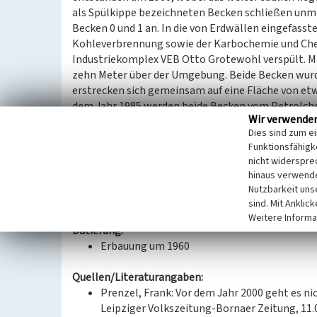
als Spülkippe bezeichneten Becken schließen unmit
Becken 0 und 1 an. In die von Erdwällen eingefas
Kohleverbrennung sowie der Karbochemie und Chem
Industriekomplex VEB Otto Grotewohl verspült. Mi
zehn Meter über der Umgebung. Beide Becken wurd
erstrecken sich gemeinsam auf eine Fläche von et
dem Jahr 1985 werden beide Becken vom Petrolch
Wir verwende
im Werk zugehörte, betrieben.
Dies sind zum e
Die Sanierung der Becken im Betriebsabschlusspl
Funktionsfähigke
Beseitigung die Abdeckung mit einer Erdschicht 
nicht widerspre
was in den 2000ern erfolgte.
hinaus verwende
Nutzbarkeit uns
(Isabell Schmock-Wieczorek, Landesamt für Denkm
sind. Mit Anklic
Weitere Informa
Datierung:
Erbauung um 1960
Quellen/Literaturangaben:
Prenzel, Frank: Vor dem Jahr 2000 geht es nic
Leipziger Volkszeitung-Bornaer Zeitung, 11.08