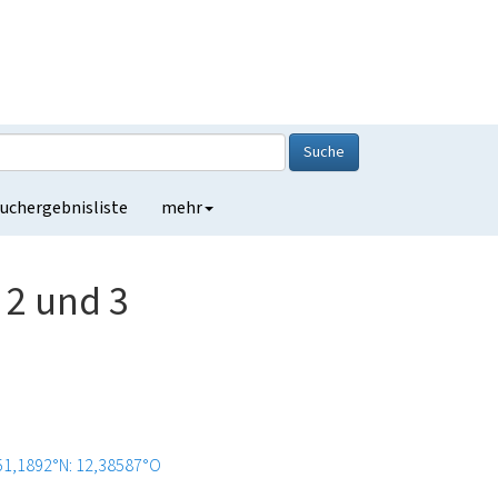
Suche
uchergebnisliste
mehr
 2 und 3
51,1892°N: 12,38587°O