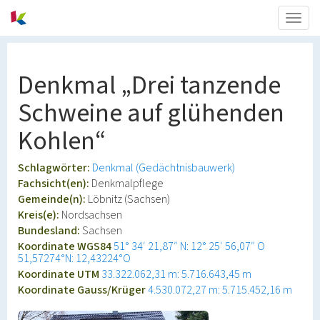
Togg
navig
Denkmal „Drei tanzende
Schweine auf glühenden
Kohlen“
Schlagwörter:
Denkmal (Gedächtnisbauwerk)
Fachsicht(en):
Denkmalpflege
Gemeinde(n):
Löbnitz (Sachsen)
Kreis(e):
Nordsachsen
Bundesland:
Sachsen
Koordinate WGS84
51° 34′ 21,87″ N: 12° 25′ 56,07″ O
51,57274°N: 12,43224°O
Koordinate UTM
33.322.062,31 m: 5.716.643,45 m
Koordinate Gauss/Krüger
4.530.072,27 m: 5.715.452,16 m