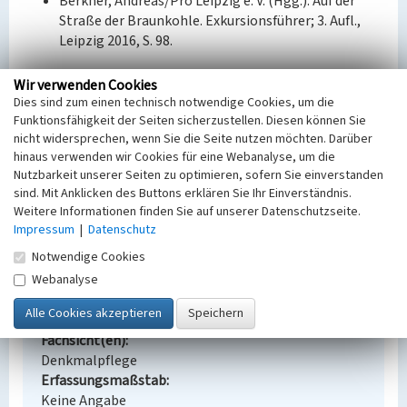
Berkner, Andreas/Pro Leipzig e. V. (Hgg.): Auf der
Straße der Braunkohle. Exkursionsführer; 3. Aufl.,
Leipzig 2016, S. 98.
Bauherr / Auftraggeber:
Wir verwenden Cookies
Bauherr: Sächsische Staatsregierung und
Dies sind zum einen technisch notwendige Cookies, um die
Gemeindeverwaltung Löbnitz (GND: 1076258964)
Funktionsfähigkeit der Seiten sicherzustellen. Diesen können Sie
nicht widersprechen, wenn Sie die Seite nutzen möchten. Darüber
hinaus verwenden wir Cookies für eine Webanalyse, um die
BKM-Nummer:
30500187
Nutzbarkeit unserer Seiten zu optimieren, sofern Sie einverstanden
sind. Mit Anklicken des Buttons erklären Sie Ihr Einverständnis.
Weitere Informationen finden Sie auf unserer Datenschutzseite.
Denkmal „Drei tanzende Schweine auf
Impressum
|
Datenschutz
glühenden Kohlen“
Notwendige Cookies
Schlagwörter
Webanalyse
Denkmal (Gedächtnisbauwerk)
Ort
Sausedlitz
Fachsicht(en)
Denkmalpflege
Erfassungsmaßstab
Keine Angabe