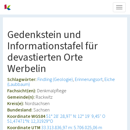
Togg
navig
Gedenkstein und
Informationstafel für
devastierten Orte
Werbelin
Schlagwörter:
Findling (Geologie)
Erinnerungsort
Eiche
(Laubbaum)
Fachsicht(en):
Denkmalpflege
Gemeinde(n):
Rackwitz
Kreis(e):
Nordsachsen
Bundesland:
Sachsen
Koordinate WGS84
51° 28′ 28,97″ N: 12° 19′ 9,45″ O
51,47471°N: 12,31929°O
Koordinate UTM
33.313.836,97 m: 5.706.025,06 m