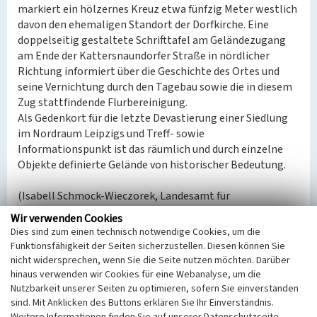
markiert ein hölzernes Kreuz etwa fünfzig Meter westlich
davon den ehemaligen Standort der Dorfkirche. Eine
doppelseitig gestaltete Schrifttafel am Geländezugang
am Ende der Kattersnaundorfer Straße in nördlicher
Richtung informiert über die Geschichte des Ortes und
seine Vernichtung durch den Tagebau sowie die in diesem
Zug stattfindende Flurbereinigung.
Als Gedenkort für die letzte Devastierung einer Siedlung
im Nordraum Leipzigs und Treff- sowie
Informationspunkt ist das räumlich und durch einzelne
Objekte definierte Gelände von historischer Bedeutung.
(Isabell Schmock-Wieczorek, Landesamt für
Denkmalpflege Sachsen, 2023)
Wir verwenden Cookies
Dies sind zum einen technisch notwendige Cookies, um die
Datierung:
Funktionsfähigkeit der Seiten sicherzustellen. Diesen können Sie
Erbauung 1990er
nicht widersprechen, wenn Sie die Seite nutzen möchten. Darüber
hinaus verwenden wir Cookies für eine Webanalyse, um die
Nutzbarkeit unserer Seiten zu optimieren, sofern Sie einverstanden
Quellen/Literaturangaben:
sind. Mit Anklicken des Buttons erklären Sie Ihr Einverständnis.
Berkner, Andreas/Kulturstiftung Hohenmölsen e. V.