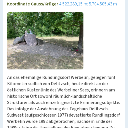
Koordinate Gauss/Krüger
4.522.289,15 m: 5.704.505,43 m
An das ehemalige Rundlingsdorf Werbelin, gelegen fünf
Kilometer südlich von Delitzsch, heute direkt an der
östlichen Küstenlinie des Werbeliner Sees, erinnern am
historische Ort sowohl räumlich-landschaftliche
Strukturen als auch einzeln gesetzte Erinnerungsobjekte.
Das infolge der Ausdehnung des Tagebaus Delitzsch-
Südwest (aufgeschlossen 1977) devastierte Rundlingsdorf
Werbelin wurde 1992 abgebrochen, nachdem Ende der
1980er Jahre die Umsiedlung der Einwohner begann. Zu