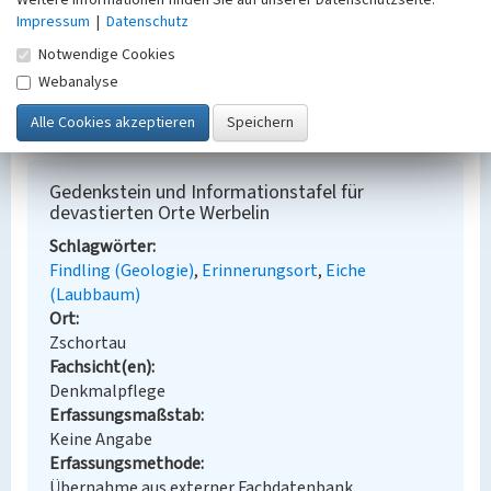
Weitere Informationen finden Sie auf unserer Datenschutzseite.
(Hgg.): Bergbau und Umsiedlungen im
Impressum
|
Datenschutz
Mitteldeutschen Braunkohlenrevier;
Beucha/Markkleeberg 2022, S. 136-137.
Notwendige Cookies
Webanalyse
BKM-Nummer:
30500177
Gedenkstein und Informationstafel für
devastierten Orte Werbelin
Schlagwörter
Findling (Geologie)
Erinnerungsort
Eiche
(Laubbaum)
Ort
Zschortau
Fachsicht(en)
Denkmalpflege
Erfassungsmaßstab
Keine Angabe
Erfassungsmethode
Übernahme aus externer Fachdatenbank