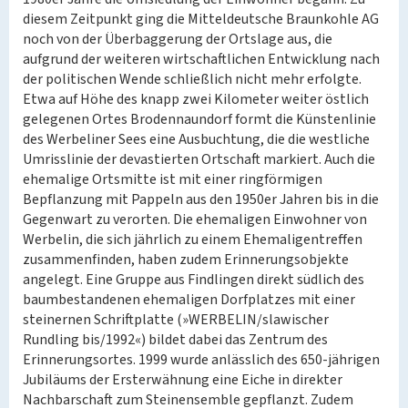
diesem Zeitpunkt ging die Mitteldeutsche Braunkohle AG
noch von der Überbaggerung der Ortslage aus, die
aufgrund der weiteren wirtschaftlichen Entwicklung nach
der politischen Wende schließlich nicht mehr erfolgte.
Etwa auf Höhe des knapp zwei Kilometer weiter östlich
gelegenen Ortes Brodennaundorf formt die Künstenlinie
des Werbeliner Sees eine Ausbuchtung, die die westliche
Umrisslinie der devastierten Ortschaft markiert. Auch die
ehemalige Ortsmitte ist mit einer ringförmigen
Bepflanzung mit Pappeln aus den 1950er Jahren bis in die
Gegenwart zu verorten. Die ehemaligen Einwohner von
Werbelin, die sich jährlich zu einem Ehemaligentreffen
zusammenfinden, haben zudem Erinnerungsobjekte
angelegt. Eine Gruppe aus Findlingen direkt südlich des
baumbestandenen ehemaligen Dorfplatzes mit einer
steinernen Schriftplatte (»WERBELIN/slawischer
Rundling bis/1992«) bildet dabei das Zentrum des
Erinnerungsortes. 1999 wurde anlässlich des 650-jährigen
Jubiläums der Ersterwähnung eine Eiche in direkter
Nachbarschaft zum Steinensemble gepflanzt. Zudem