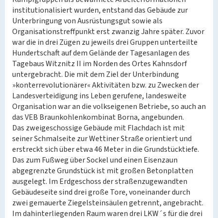
institutionalisiert wurden, entstand das Gebäude zur
Unterbringung von Ausrüstungsgut sowie als
Organisationstreffpunkt erst zwanzig Jahre später. Zuvor
war die in drei Zügen zu jeweils drei Gruppen unterteilte
Hundertschaft auf dem Gelände der Tagesanlagen des
Tagebaus Witznitz II im Norden des Ortes Kahnsdorf
untergebracht. Die mit dem Ziel der Unterbindung
»konterrevolutionärer« Aktivitäten bzw. zu Zwecken der
Landesverteidigung ins Leben gerufene, landesweite
Organisation war an die volkseigenen Betriebe, so auch an
das VEB Braunkohlenkombinat Borna, angebunden.
Das zweigeschossige Gebäude mit Flachdach ist mit
seiner Schmalseite zur Wettiner Straße orientiert und
erstreckt sich über etwa 46 Meter in die Grundstücktiefe.
Das zum Fußweg über Sockel und einen Eisenzaun
abgegrenzte Grundstück ist mit großen Betonplatten
ausgelegt. Im Erdgeschoss der straßenzugewandten
Gebäudeseite sind drei große Tore, voneinander durch
zwei gemauerte Ziegelsteinsäulen getrennt, angebracht.
Im dahinterliegenden Raum waren drei LKW´s für die drei