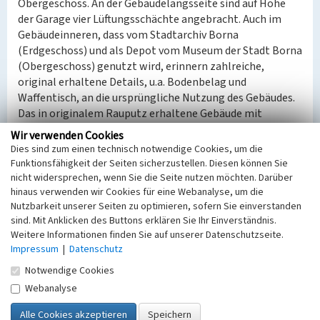
Obergeschoss. An der Gebäudelängsseite sind auf Höhe
der Garage vier Lüftungsschächte angebracht. Auch im
Gebäudeinneren, dass vom Stadtarchiv Borna
(Erdgeschoss) und als Depot vom Museum der Stadt Borna
(Obergeschoss) genutzt wird, erinnern zahlreiche,
original erhaltene Details, u.a. Bodenbelag und
Waffentisch, an die ursprüngliche Nutzung des Gebäudes.
Das in originalem Rauputz erhaltene Gebäude mit
zahlreichen, ebenso authentisch erhaltenen Details der
Wir verwenden Cookies
Inneneinrichtung, ist nicht nur von
Dies sind zum einen technisch notwendige Cookies, um die
wirtschaftsgeschichtlichem, sondern auch von militär-
Funktionsfähigkeit der Seiten sicherzustellen. Diesen können Sie
und politikgeschichtlichem Wert. Darüber hinaus ist es als
nicht widersprechen, wenn Sie die Seite nutzen möchten. Darüber
Gebäudetyp und in seinem Zustand von Seltenheitswert.
hinaus verwenden wir Cookies für eine Webanalyse, um die
Nutzbarkeit unserer Seiten zu optimieren, sofern Sie einverstanden
sind. Mit Anklicken des Buttons erklären Sie Ihr Einverständnis.
(Isabell Schmock-Wieczorek, Landesamt für
Weitere Informationen finden Sie auf unserer Datenschutzseite.
Denkmalpflege Sachsen, 2022)
Impressum
|
Datenschutz
Datierung:
Notwendige Cookies
Erbauung 1973–74
Webanalyse
Quellen/Literaturangaben: