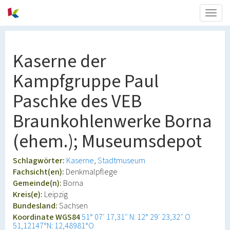
Togg
navig
Kaserne der
Kampfgruppe Paul
Paschke des VEB
Braunkohlenwerke Borna
(ehem.); Museumsdepot
Schlagwörter:
Kaserne
Stadtmuseum
Fachsicht(en):
Denkmalpflege
Gemeinde(n):
Borna
Kreis(e):
Leipzig
Bundesland:
Sachsen
Koordinate WGS84
51° 07′ 17,31″ N: 12° 29′ 23,32″ O
51,12147°N: 12,48981°O