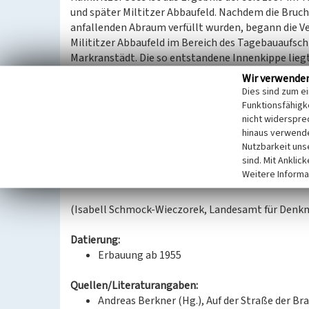
und später Miltitzer Abbaufeld. Nachdem die Bruc
anfallenden Abraum verfüllt wurden, begann die 
Milititzer Abbaufeld im Bereich des Tagebauaufsc
Markranstädt. Die so entstandene Innenkippe liegt
sich über weite Teile des 1956 stillgelegten Abb
Wir verwende
benachbarten Kraftwerk zeitweise auch als Aschel
Dies sind zum e
Die bis zu 15 Meter hohe Erhebung umfasst ein Gebi
Funktionsfähigke
terassenförmig ab. Um die touristische Nutzung u
nicht widerspre
hinaus verwende
Stadt Markranstädt dieses Gebiet. Markant ist die 
Nutzbarkeit uns
Bewuchs freigehaltene Stromtrasse. Als Zeuge der 
sind. Mit Anklic
Sachzeuge von bergbaugeschichtlicher Bedeutung.
Weitere Informa
ökologischer wie touristischer Bedeutung.
(Isabell Schmock-Wieczorek, Landesamt für Denkm
Datierung:
Erbauung ab 1955
Quellen/Literaturangaben:
Andreas Berkner (Hg.), Auf der Straße der Bra