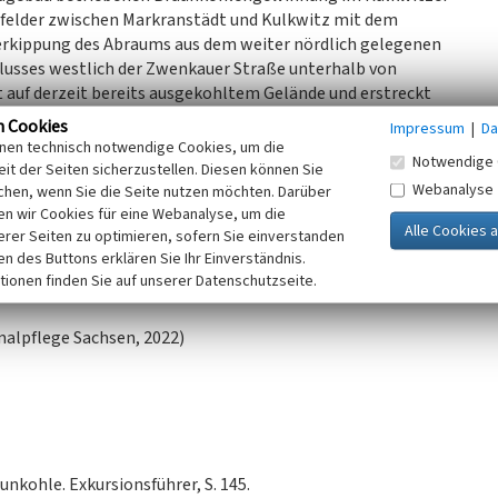
hfelder zwischen Markranstädt und Kulkwitz mit dem
Verkippung des Abraums aus dem weiter nördlich gelegenen
hlusses westlich der Zwenkauer Straße unterhalb von
 auf derzeit bereits ausgekohltem Gelände und erstreckt
aufeldes Kulkwitz. Außerdem wurde der Kippenbereich vom
n Cookies
Impressum
|
Da
agerplatz genutzt.
inen technisch notwendige Cookies, um die
Notwendige 
et von etwa 110 Hektar und fällt zum See hin teils
it der Seiten sicherzustellen. Diesen können Sie
Webanalyse
nd Wegeführung in eigener Hand zu behalten erwarb die
chen, wenn Sie die Seite nutzen möchten. Darüber
n wir Cookies für eine Webanalyse, um die
in einem Knick über die westliche Hälfte verlaufende, von
erer Seiten zu optimieren, sofern Sie einverstanden
Kohlenförderung über Tage ist die Kippe als sichtbarer
ken des Buttons erklären Sie Ihr Einverständnis.
 Die bewaldete und erschlossene Kippe ist zudem von
tionen finden Sie auf unserer Datenschutzseite.
alpflege Sachsen, 2022)
unkohle. Exkursionsführer, S. 145.