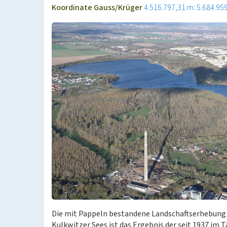
Koordinate Gauss/Krüger
4.516.797,31 m: 5.684.95
Die mit Pappeln bestandene Landschaftserhebung
Kulkwitzer Sees ist das Ergebnis der seit 1937 