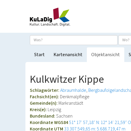
Start
Kartenansicht
Objektansicht
S
Kulkwitzer Kippe
Schlagwörter:
Abraumhalde
Bergbaufolgelandscha
Fachsicht(en):
Denkmalpflege
Gemeinde(n):
Markranstädt
Kreis(e):
Leipzig
Bundesland:
Sachsen
Koordinate WGS84
51° 17′ 57,18″ N: 12° 14′ 21,59″ O
Koordinate UTM
33.307.549,65 m: 5.686.719,47 m