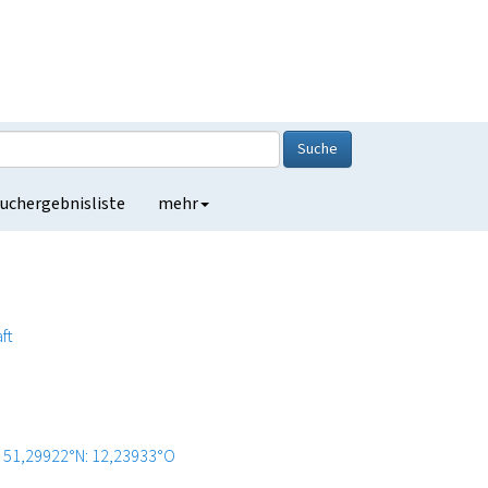
Suche
uchergebnisliste
mehr
ft
51,29922°N: 12,23933°O