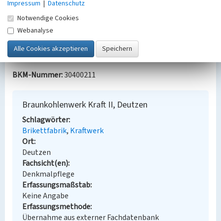
Impressum
|
Datenschutz
Sachzeugen. Beucha/Markkleeberg 2011, 103; 108.
Notwendige Cookies
Webanalyse
Bauherr / Auftraggeber:
--
BKM-Nummer:
30400211
Braunkohlenwerk Kraft II, Deutzen
Schlagwörter
Brikettfabrik
Kraftwerk
Ort
Deutzen
Fachsicht(en)
Denkmalpflege
Erfassungsmaßstab
Keine Angabe
Erfassungsmethode
Übernahme aus externer Fachdatenbank