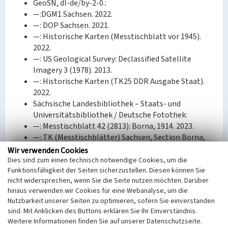
GeoSN, dl-de/by-2-0.:
—:DGM1 Sachsen. 2022.
—: DOP Sachsen. 2021.
—: Historische Karten (Messtischblatt vor 1945).
2022.
—: US Geological Survey: Declassified Satellite
Imagery 3 (1978). 2013.
—: Historische Karten (TK25 DDR Ausgabe Staat).
2022.
Sächsische Landesbibliothek – Staats- und
Universitätsbibliothek / Deutsche Fotothek:
—: Messtischblatt 42 (2813): Borna, 1914. 2023.
—: TK (Messtischblätter) Sachsen, Section Borna,
1908. 2022.
Wir verwenden Cookies
Bräutigam, Claus: Brikettfabriken
Dies sind zum einen technisch notwendige Cookies, um die
Funktionsfähigkeit der Seiten sicherzustellen. Diesen können Sie
Mitteldeutschland, Brikettfabriken aus den
nicht widersprechen, wenn Sie die Seite nutzen möchten. Darüber
ehemaligen Braunkohlenwerk Regis: Regis,
hinaus verwenden wir Cookies für eine Webanalyse, um die
Haselbach, Ramsdorf, Deutzen, Kulkwitz, Band 1.
Nutzbarkeit unserer Seiten zu optimieren, sofern Sie einverstanden
Borna 2015, 208–269.
sind. Mit Anklicken des Buttons erklären Sie Ihr Einverständnis.
Wagenbreth, Otfried: Die Braunkohlenindustrie in
Weitere Informationen finden Sie auf unserer Datenschutzseite.
Mitteldeutschland. Geologie, Geschichte,