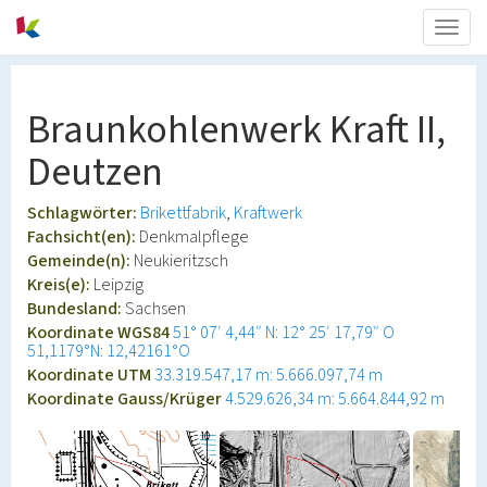
Togg
navig
Braunkohlenwerk Kraft II,
Deutzen
Schlagwörter:
Brikettfabrik
Kraftwerk
Fachsicht(en):
Denkmalpflege
Gemeinde(n):
Neukieritzsch
Kreis(e):
Leipzig
Bundesland:
Sachsen
Koordinate WGS84
51° 07′ 4,44″ N: 12° 25′ 17,79″ O
51,1179°N: 12,42161°O
Koordinate UTM
33.319.547,17 m: 5.666.097,74 m
Koordinate Gauss/Krüger
4.529.626,34 m: 5.664.844,92 m