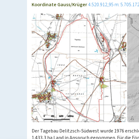
Koordinate Gauss/Krüger
4.520.912,95 m: 5.705.17
Der Tagebau Delitzsch-Südwest wurde 1976 erschlo
1.433,3 ha Land in Anspruch genommen. Für die Fö