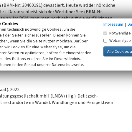
(BKM-Nr.: 30400191) devastiert. Heute wird der nördliche
tzt. Daran schließt sich der Werbliner See (BKM-Nr.:
ee an. Im DGM kann man noch sehr gut die Verfüllrippen
n Cookies
Impressum
|
Da
inen technisch notwendige Cookies, um die
Notwendige 
it der Seiten sicherzustellen. Diesen können Sie
 2023)
Webanalyse
chen, wenn Sie die Seite nutzen möchten. Darüber
n wir Cookies für eine Webanalyse, um die
erer Seiten zu optimieren, sofern Sie einverstanden
ken des Buttons erklären Sie Ihr Einverständnis.
tionen finden Sie auf unserer Datenschutzseite.
at). 2022.
ltungsgesellschaft mbH (LMBV) (Hg.): Delitzsch-
striestandorte im Wandel. Wandlungen und Perspektiven