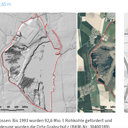
2,65 m
ssen. Bis 1993 wurden 92,6 Mio. t Rohkohle gefördert und
rderung wurden die Orte Grabschütz (BKM-Nr.: 30400189),