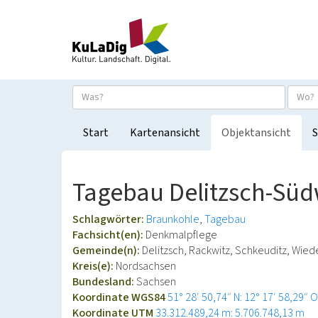
Start
Kartenansicht
Objektansicht
S
Tagebau Delitzsch-Süd
Schlagwörter:
Braunkohle
Tagebau
Fachsicht(en):
Denkmalpflege
Gemeinde(n):
Delitzsch, Rackwitz, Schkeuditz, Wie
Kreis(e):
Nordsachsen
Bundesland:
Sachsen
Koordinate WGS84
51° 28′ 50,74″ N: 12° 17′ 58,29″ O
Koordinate UTM
33.312.489,24 m: 5.706.748,13 m