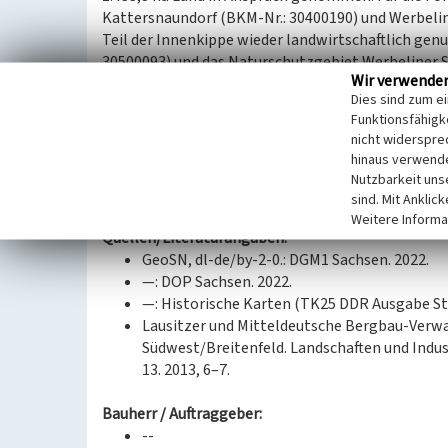
Kattersnaundorf (BKM-Nr.: 30400190) und Werbelin 
Teil der Innenkippe wieder landwirtschaftlich genu
30500093) und das Naturschutzgebiet Werbeliner S
Wir verwende
der Abraumförderbrücke AFB F34-23 erkennen.
Dies sind zum e
Funktionsfähigke
(Ullrich Ochs, Landesamt für Archäologie Sachsen,
nicht widerspre
hinaus verwende
Datierung:
Nutzbarkeit uns
1976–1993
sind. Mit Anklic
Weitere Informa
Quellen/Literaturangaben:
GeoSN, dl-de/by-2-0.: DGM1 Sachsen. 2022.
—: DOP Sachsen. 2022.
—: Historische Karten (TK25 DDR Ausgabe Sta
Lausitzer und Mitteldeutsche Bergbau-Verwa
Südwest/Breitenfeld. Landschaften und Indu
13. 2013, 6–7.
Bauherr / Auftraggeber:
--