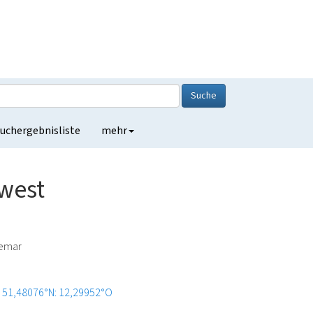
Suche
uchergebnisliste
mehr
west
demar
51,48076°N: 12,29952°O