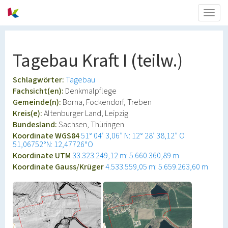
Togg
navig
Tagebau Kraft I (teilw.)
Schlagwörter:
Tagebau
Fachsicht(en):
Denkmalpflege
Gemeinde(n):
Borna, Fockendorf, Treben
Kreis(e):
Altenburger Land, Leipzig
Bundesland:
Sachsen, Thüringen
Koordinate WGS84
51° 04′ 3,06″ N: 12° 28′ 38,12″ O
51,06752°N: 12,47726°O
Koordinate UTM
33.323.249,12 m: 5.660.360,89 m
Koordinate Gauss/Krüger
4.533.559,05 m: 5.659.263,60 m