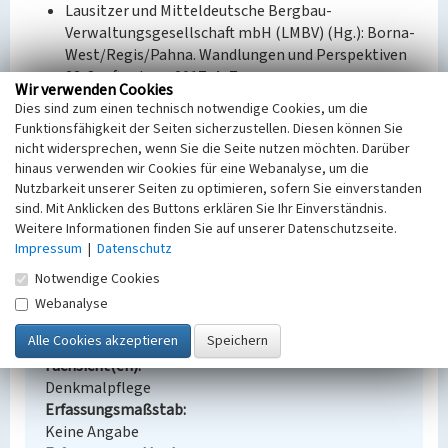
Lausitzer und Mitteldeutsche Bergbau-
Verwaltungsgesellschaft mbH (LMBV) (Hg.): Borna-
West/Regis/Pahna. Wandlungen und Perspektiven
23. Senftenberg 2017, 4–7
Wir verwenden Cookies
Dies sind zum einen technisch notwendige Cookies, um die
Bauherr / Auftraggeber:
Funktionsfähigkeit der Seiten sicherzustellen. Diesen können Sie
--
nicht widersprechen, wenn Sie die Seite nutzen möchten. Darüber
hinaus verwenden wir Cookies für eine Webanalyse, um die
BKM-Nummer:
30400121
Nutzbarkeit unserer Seiten zu optimieren, sofern Sie einverstanden
sind. Mit Anklicken des Buttons erklären Sie Ihr Einverständnis.
Weitere Informationen finden Sie auf unserer Datenschutzseite.
Tagebau Kraft I (teilw.)
Impressum
|
Datenschutz
Schlagwörter
Notwendige Cookies
Tagebau
Webanalyse
Ort
Thräna
Fachsicht(en)
Denkmalpflege
Erfassungsmaßstab
Keine Angabe