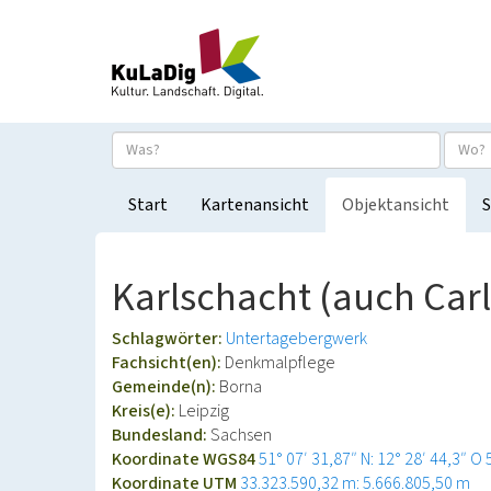
Start
Kartenansicht
Objektansicht
S
Karlschacht (auch Car
Schlagwörter:
Untertagebergwerk
Fachsicht(en):
Denkmalpflege
Gemeinde(n):
Borna
Kreis(e):
Leipzig
Bundesland:
Sachsen
Koordinate WGS84
51° 07′ 31,87″ N: 12° 28′ 44,3″ O
Koordinate UTM
33.323.590,32 m: 5.666.805,50 m