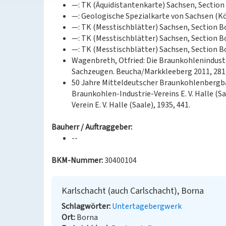
—: TK (Äquidistantenkarte) Sachsen, Section 
—: Geologische Spezialkarte von Sachsen (Kön
—: TK (Messtischblätter) Sachsen, Section Bo
—: TK (Messtischblätter) Sachsen, Section Bo
—: TK (Messtischblätter) Sachsen, Section Bo
Wagenbreth, Otfried: Die Braunkohlenindustr
Sachzeugen. Beucha/Markkleeberg 2011, 281, 
50 Jahre Mitteldeutscher Braunkohlenbergba
Braunkohlen-Industrie-Vereins E. V. Halle (S
Verein E. V. Halle (Saale), 1935, 441.
Bauherr / Auftraggeber:
--
BKM-Nummer:
30400104
Karlschacht (auch Carlschacht), Borna
Schlagwörter
Untertagebergwerk
Ort
Borna