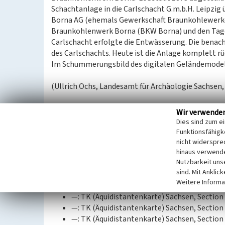
Schachtanlage in die Carlschacht G.m.b.H. Leipzi
Borna AG (ehemals Gewerkschaft Braunkohlewerke
Braunkohlenwerk Borna (BKW Borna) und den Tage
Carlschacht erfolgte die Entwässerung. Die benac
des Carlschachts. Heute ist die Anlage komplett r
Im Schummerungsbild des digitalen Geländemodells
(Ullrich Ochs, Landesamt für Archäologie Sachsen,
Datierung:
Wir verwende
1873–1942
Dies sind zum e
Funktionsfähigke
Quellen/Literaturangaben:
nicht widerspre
hinaus verwende
GeoSN, dl-de/by-2-0.: DGM1 Sachsen. 2022.
Nutzbarkeit uns
—: DOP Sachsen. 2021.
sind. Mit Anklic
—: Historische Karten (Messtischblatt vor 19
Weitere Informa
Sächsische Landesbibliothek – Staats- und U
—: TK (Äquidistantenkarte) Sachsen, Section 
—: TK (Äquidistantenkarte) Sachsen, Section 
—: TK (Äquidistantenkarte) Sachsen, Section 