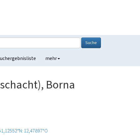
Suche
uchergebnisliste
mehr
lschacht), Borna
51,12552°N: 12,47897°O