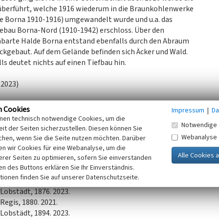
g überführt, welche 1916 wiederum in die Braunkohlenwerke
 Borna 1910-1916) umgewandelt wurde und u.a. das
bau Borna-Nord (1910-1942) erschloss. Über den
hbarte Halde Borna entstand ebenfalls durch den Abraum
ückgebaut. Auf dem Gelände befinden sich Äcker und Wald.
 deutet nichts auf einen Tiefbau hin.
 2023)
n Cookies
Impressum
|
Da
inen technisch notwendige Cookies, um die
Notwendige 
it der Seiten sicherzustellen. Diesen können Sie
Webanalyse
chen, wenn Sie die Seite nutzen möchten. Darüber
n wir Cookies für eine Webanalyse, um die
erer Seiten zu optimieren, sofern Sie einverstanden
ken des Buttons erklären Sie Ihr Einverständnis.
45). 2022.
tionen finden Sie auf unserer Datenschutzseite.
niversitätsbibliothek / Deutsche Fotothek:
Lobstädt, 1876. 2023.
Regis, 1880. 2021.
Lobstädt, 1894. 2023.