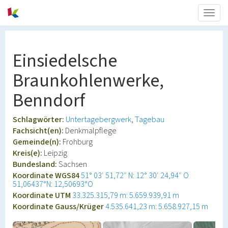
Togg
navig
Einsiedelsche
Braunkohlenwerke,
Benndorf
Schlagwörter:
Untertagebergwerk
Tagebau
Fachsicht(en):
Denkmalpflege
Gemeinde(n):
Frohburg
Kreis(e):
Leipzig
Bundesland:
Sachsen
Koordinate WGS84
51° 03′ 51,72″ N: 12° 30′ 24,94″ O
51,06437°N: 12,50693°O
Koordinate UTM
33.325.315,79 m: 5.659.939,91 m
Koordinate Gauss/Krüger
4.535.641,23 m: 5.658.927,15 m