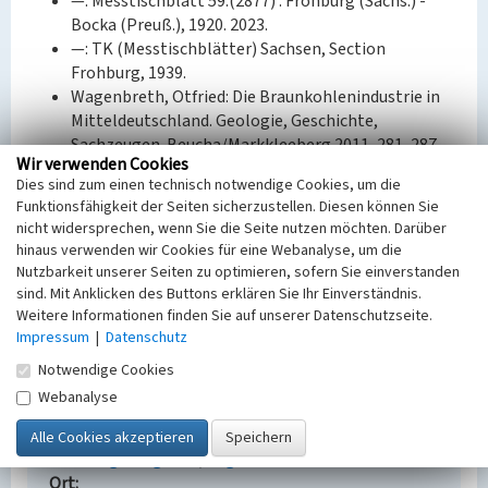
—: Messtischblatt 59.(2877) : Frohburg (Sächs.) -
Bocka (Preuß.), 1920. 2023.
—: TK (Messtischblätter) Sachsen, Section
Frohburg, 1939.
Wagenbreth, Otfried: Die Braunkohlenindustrie in
Mitteldeutschland. Geologie, Geschichte,
Sachzeugen. Beucha/Markkleeberg 2011, 281, 287,
Wir verwenden Cookies
289.
Dies sind zum einen technisch notwendige Cookies, um die
Berkner, Andreas: Der Braunkohlenbergbau im
Funktionsfähigkeit der Seiten sicherzustellen. Diesen können Sie
Südraum Leipzig. Freiberg 2003, 4.
nicht widersprechen, wenn Sie die Seite nutzen möchten. Darüber
hinaus verwenden wir Cookies für eine Webanalyse, um die
Bauherr / Auftraggeber:
Nutzbarkeit unserer Seiten zu optimieren, sofern Sie einverstanden
--
sind. Mit Anklicken des Buttons erklären Sie Ihr Einverständnis.
Weitere Informationen finden Sie auf unserer Datenschutzseite.
BKM-Nummer:
30400099
Impressum
|
Datenschutz
Notwendige Cookies
Webanalyse
Einsiedelsche Braunkohlenwerke, Benndorf
Schlagwörter
Untertagebergwerk
Tagebau
Ort