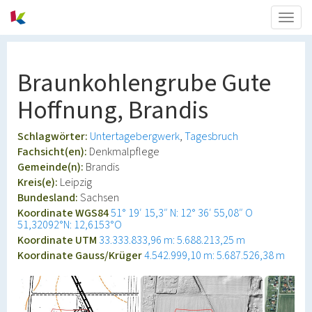
Togg
navig
Braunkohlengrube Gute
Hoffnung, Brandis
Schlagwörter:
Untertagebergwerk
Tagesbruch
Fachsicht(en):
Denkmalpflege
Gemeinde(n):
Brandis
Kreis(e):
Leipzig
Bundesland:
Sachsen
Koordinate WGS84
51° 19′ 15,3″ N: 12° 36′ 55,08″ O
51,32092°N: 12,6153°O
Koordinate UTM
33.333.833,96 m: 5.688.213,25 m
Koordinate Gauss/Krüger
4.542.999,10 m: 5.687.526,38 m