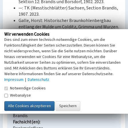
Sektion 12: Brandis und Borsdorf, 1902. 2023.
—: TK (Messtischblätter) Sachsen, Section Brandis,
1907. 2023.
Galle, Horst: Historischer Braunkohlenbergbau
entlang der Mulde um Colditz, Grimma und Wurzen.
Eine Chronik und Inventarisierung. 2. Aufl.,
Wir verwenden Cookies
Beucha/Markkleeberg 2018, 567- 578.
Dies sind zum einen technisch notwendige Cookies, um die
Funktionsfähigkeit der Seiten sicherzustellen. Diesen können Sie
nicht widersprechen, wenn Sie die Seite nutzen möchten. Darüber
Bauherr / Auftraggeber:
hinaus verwenden wir Cookies für eine Webanalyse, um die
--
Nutzbarkeit unserer Seiten zu optimieren, sofern Sie einverstanden
sind. Mit Anklicken des Buttons erklären Sie Ihr Einverständnis.
BKM-Nummer:
30400055
Weitere Informationen finden Sie auf unserer Datenschutzseite.
Impressum
|
Datenschutz
Braunkohlengrube Gute Hoffnung, Brandis
Notwendige Cookies
Webanalyse
Schlagwörter
Untertagebergwerk
Tagesbruch
Ort
Brandis
Fachsicht(en)