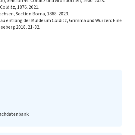
h), Sektion 44: Colditz und Großbothen, 1900. 2023.
Colditz, 1876. 2021.
chsen, Section Borna, 1868. 2023.
bau entlang der Mulde um Colditz, Grimma und Wurzen: Eine
eeberg 2018, 21-32.
Fachdatenbank