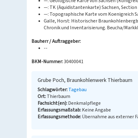
—: Geologische Karte von Sachsen (Königreic
—: TK (Äquidistantenkarte) Sachsen, Section 
—: Topographische Karte vom Koenigreich Sa
Galle, Horst: Historischer Braunkohlenberg
Chronik und Inventarisierung. Beucha/Markkl
Bauherr / Auftraggeber:
--
BKM-Nummer:
30400041
Grube Poch, Braunkohlenwerk Thierbaum
Schlagwörter
Tagebau
Ort
Thierbaum
Fachsicht(en)
Denkmalpflege
Erfassungsmaßstab
Keine Angabe
Erfassungsmethode
Übernahme aus externer 