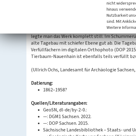
Bagger im Einsatz und eine Feldbahn mit drei Dies
nicht widerspre
hinaus verwende
Nasspresse wurde mit einem Flammenrohrkessel 
Nutzbarkeit uns
Dampfmaschine (150 PS und eine Wolf-Lokomobile 
sind. Mit Anklic
mit Strom versorgt. Des Weiteren stand auf dem W
Weitere Informa
produzierte. Ab 1953 wurde ein neuer Tagebau nör
legte man das Werk komplett still. Im Schummerun
alte Tagebau mit schiefer Ebene gut ab. Die Tageb
Verfüllfächern im digitalen Orthophoto (DOP 2015
Tierbaum-Nauenhain ist ebenfalls teils verfüllt bzw
(Ullrich Ochs, Landesamt für Archäologie Sachsen,
Datierung:
1862–1958?
Quellen/Literaturangaben:
GeoSN, dl-de/by-2-0.:
—: DGM1 Sachsen. 2022.
—: DOP Sachsen. 2015.
Sächsische Landesbibliothek – Staats- und U