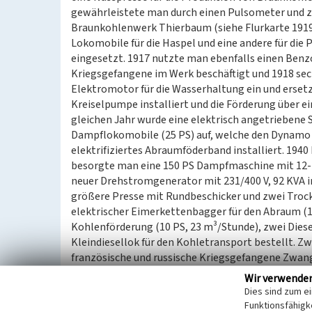
gewährleistete man durch einen Pulsometer und z
Braunkohlenwerk Thierbaum (siehe Flurkarte 1919)
Lokomobile für die Haspel und eine andere für die
eingesetzt. 1917 nutzte man ebenfalls einen Benz
Kriegsgefangene im Werk beschäftigt und 1918 sec
Elektromotor für die Wasserhaltung ein und erset
Kreiselpumpe installiert und die Förderung über 
gleichen Jahr wurde eine elektrisch angetriebene 
Dampflokomobile (25 PS) auf, welche den Dynamo f
elektrifiziertes Abraumföderband installiert. 1940
besorgte man eine 150 PS Dampfmaschine mit 12-13
neuer Drehstromgenerator mit 231/400 V, 92 KVA in
größere Presse mit Rundbeschicker und zwei Troc
elektrischer Eimerkettenbagger für den Abraum (1
Kohlenförderung (10 PS, 23 m³/Stunde), zwei Diese
Kleindiesellok für den Kohletransport bestellt. 
französische und russische Kriegsgefangene Zwang
eingetroffen. Trotz Konkurs wurde das Werk gezwu
Wir verwende
Fritzsches wurde als Wehrmachtszersetzter verhaft
Dies sind zum e
Betriebsleiter ein. 1948 wurden zwei Nasspressen 
Funktionsfähigke