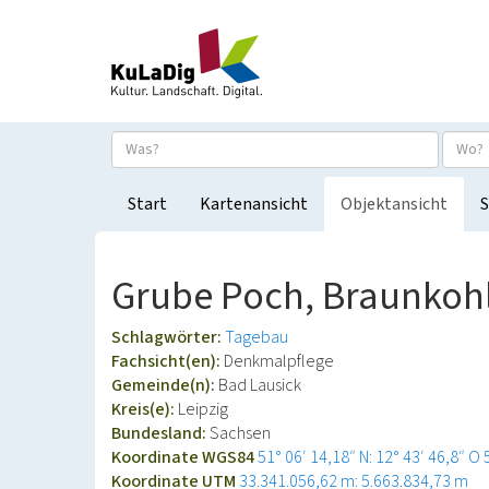
Start
Kartenansicht
Objektansicht
S
Grube Poch, Braunkoh
Schlagwörter:
Tagebau
Fachsicht(en):
Denkmalpflege
Gemeinde(n):
Bad Lausick
Kreis(e):
Leipzig
Bundesland:
Sachsen
Koordinate WGS84
51° 06′ 14,18″ N: 12° 43′ 46,8″ O
Koordinate UTM
33.341.056,62 m: 5.663.834,73 m