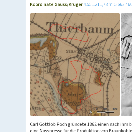
Koordinate Gauss/Krüger
4.551.211,73 m: 5.663.46
Carl Gottlob Poch gründete 1862 einen nach ihm
eine Nasspresse für die Produktion von Braunkohl