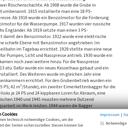
wei Röschenschächte. Ab 1908 wurde die Grube in
 umbenannt. 1915 installierte man eine 18 PS-
 Presse. Ab 1916 wurde ein Benzolmotor für die Förderung
olmotor für die Wasserpumpe. 1917 wurden vier russische
hs Engländer. Ab 1919 setzte man einen 3 PS-
zt damit den Benzolmotor. 1922 wurde eine elektrische
eine schiefe Ebene mit Benzolmotor angetrieben. Im
Seilbahn im Tagebau errichtet. 1929 stellte man eine neue
ür Pumpen, Licht und Nasspresse antrieb. 1930 wurde ein
 kamen noch zwei weitere hinzu. Für die Nasspresse
 atü. Dafür wurde ein neues Kesselhaus gebaut und ein
stalliert. Des Weiteren wurde im gleichen Jahr eine
kenkammern errichtet. Für den Grubenbetrieb wurden ein
5 PS; 42 m³/Stunde), ein zweiter Eimerkettenbagger für die
lloks je 24 PS und 24 kippbaren Loren für Abraum, eine
Zwischen 1940 und 1945 mussten mehrere Dutzend
sarbeit im Werk leisten. 1944 waren die Bagger
ngen weiter zu produzieren. Der Prokurist und Sohn
n Cookies
Impressum
|
Da
et. 1946 setzte man Vater Otto Fritzsche als
inen technisch notwendige Cookies, um die
Notwendige 
errichtet und die Dampfmaschine überholt. 1949 waren drei
it der Seiten sicherzustellen. Diesen können Sie