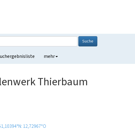
Suche
uchergebnisliste
mehr
lenwerk Thierbaum
51,10394°N: 12,72967°O