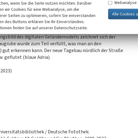
Webanalyse
elloks sorgte für den Abtransport des Abraums. Die
chen, wenn Sie die Seite nutzen möchten. Darüber
n wir Cookies für eine Webanalyse, um die
ausgestattet und mit einer Tandemverbund-
erer Seiten zu optimieren, sofern Sie einverstanden
60 PS), die einen Drehstromgenerator (92 KVA) antrieb,
ken des Buttons erklären Sie Ihr Einverständnis.
erk eine Braunkohlenziegelpresse, die 3500 Stück/Stunde
tionen finden Sie auf unserer Datenschutzseite.
dlich der Straße Tierbaum-Nauenhain erschlossen. 1958
gsbild des digitalen Geländemodells zeichnet sich der
augrube wurde zum Teil verfüllt, was man an den
) gut erkennen kann. Der neue Tagebau nördlich der Straße
. geflutet (blaue Adria).
 2023)
niversitätsbibliothek / Deutsche Fotothek: