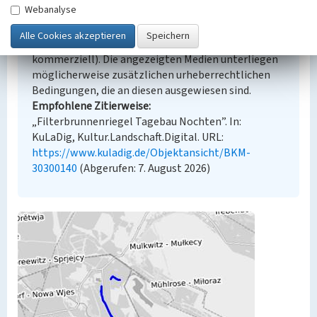
Webanalyse
Urheberrechtlicher Hinweis
Der hier präsentierte Inhalt steht unter der freien
Lizenz CC BY-NC 4.0 (Namensnennung, nicht
kommerziell). Die angezeigten Medien unterliegen
möglicherweise zusätzlichen urheberrechtlichen
Bedingungen, die an diesen ausgewiesen sind.
Empfohlene Zitierweise
„Filterbrunnenriegel Tagebau Nochten”. In:
KuLaDig, Kultur.Landschaft.Digital. URL:
https://www.kuladig.de/Objektansicht/BKM-
30300140
(Abgerufen: 7. August 2026)