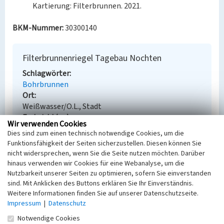
Kartierung: Filterbrunnen. 2021.
BKM-Nummer:
30300140
Filterbrunnenriegel Tagebau Nochten
Schlagwörter
Bohrbrunnen
Ort
Weißwasser/O.L., Stadt
Fachsicht(en)
Wir verwenden Cookies
Denkmalpflege
Dies sind zum einen technisch notwendige Cookies, um die
Erfassungsmaßstab
Funktionsfähigkeit der Seiten sicherzustellen. Diesen können Sie
i.d.R. 1:5.000 (größer als 1:20.000)
nicht widersprechen, wenn Sie die Seite nutzen möchten. Darüber
Erfassungsmethode
hinaus verwenden wir Cookies für eine Webanalyse, um die
Übernahme aus externer Fachdatenbank
Nutzbarkeit unserer Seiten zu optimieren, sofern Sie einverstanden
sind. Mit Anklicken des Buttons erklären Sie Ihr Einverständnis.
Weitere Informationen finden Sie auf unserer Datenschutzseite.
Impressum
|
Datenschutz
Empfohlene Zitierweise
Notwendige Cookies