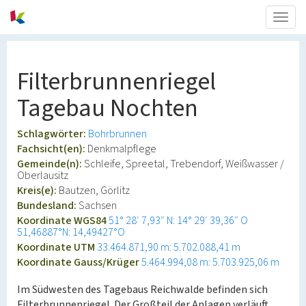
Togg
navig
Filterbrunnenriegel
Tagebau Nochten
Schlagwörter:
Bohrbrunnen
Fachsicht(en):
Denkmalpflege
Gemeinde(n):
Schleife, Spreetal, Trebendorf, Weißwasser /
Oberlausitz
Kreis(e):
Bautzen, Görlitz
Bundesland:
Sachsen
Koordinate WGS84
51° 28′ 7,93″ N: 14° 29′ 39,36″ O
51,46887°N: 14,49427°O
Koordinate UTM
33.464.871,90 m: 5.702.088,41 m
Koordinate Gauss/Krüger
5.464.994,08 m: 5.703.925,06 m
Im Südwesten des Tagebaus Reichwalde befinden sich
Filterbrunnenriegel. Der Großteil der Anlagen verläuft