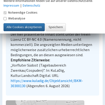
Übernahme aus externer Fachdatenbank
Weitere Informationen finden Sie auf unserer Datenschutzseite.
Impressum
|
Datenschutz
Notwendige Cookies
Webanalyse
Empfohlene Zitierweise
Urheberrechtlicher Hinweis
Der hier präsentierte Inhalt steht unter der freien
Lizenz CC BY-NC 4.0 (Namensnennung, nicht
kommerziell). Die angezeigten Medien unterliegen
möglicherweise zusätzlichen urheberrechtlichen
Bedingungen, die an diesen ausgewiesen sind.
Empfohlene Zitierweise
„Vorfluter Südost (Tagebaubereich
Zwenkau/Cospuden)”. In: KuLaDig,
Kultur.Landschaft.Digital. URL:
https://www.kuladig.de/Objektansicht/BKM-
30300130
(Abgerufen: 6. August 2026)