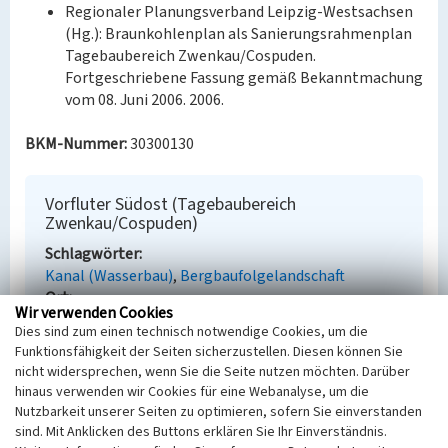
Regionaler Planungsverband Leipzig-Westsachsen
(Hg.): Braunkohlenplan als Sanierungsrahmenplan
Tagebaubereich Zwenkau/Cospuden.
Fortgeschriebene Fassung gemäß Bekanntmachung
vom 08. Juni 2006. 2006.
BKM-Nummer:
30300130
Vorfluter Südost (Tagebaubereich
Zwenkau/Cospuden)
Schlagwörter
Kanal (Wasserbau)
Bergbaufolgelandschaft
Ort
Wir verwenden Cookies
Zwenkau
Dies sind zum einen technisch notwendige Cookies, um die
Fachsicht(en)
Funktionsfähigkeit der Seiten sicherzustellen. Diesen können Sie
Denkmalpflege
nicht widersprechen, wenn Sie die Seite nutzen möchten. Darüber
Erfassungsmaßstab
hinaus verwenden wir Cookies für eine Webanalyse, um die
i.d.R. 1:5.000 (größer als 1:20.000)
Nutzbarkeit unserer Seiten zu optimieren, sofern Sie einverstanden
Erfassungsmethode
sind. Mit Anklicken des Buttons erklären Sie Ihr Einverständnis.