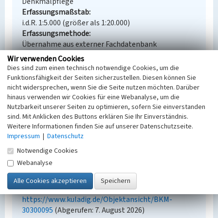
Denkmalpflege
Erfassungsmaßstab
i.d.R. 1:5.000 (größer als 1:20.000)
Erfassungsmethode
Übernahme aus externer Fachdatenbank
Wir verwenden Cookies
Dies sind zum einen technisch notwendige Cookies, um die
Funktionsfähigkeit der Seiten sicherzustellen. Diesen können Sie
Empfohlene Zitierweise
nicht widersprechen, wenn Sie die Seite nutzen möchten. Darüber
hinaus verwenden wir Cookies für eine Webanalyse, um die
Urheberrechtlicher Hinweis
Nutzbarkeit unserer Seiten zu optimieren, sofern Sie einverstanden
Der hier präsentierte Inhalt steht unter der freien
sind. Mit Anklicken des Buttons erklären Sie Ihr Einverständnis.
Lizenz CC BY-NC 4.0 (Namensnennung, nicht
Weitere Informationen finden Sie auf unserer Datenschutzseite.
kommerziell). Die angezeigten Medien unterliegen
Impressum
|
Datenschutz
möglicherweise zusätzlichen urheberrechtlichen
Notwendige Cookies
Bedingungen, die an diesen ausgewiesen sind.
Webanalyse
Empfohlene Zitierweise
„Solaranlage Hagenwerder”. In: KuLaDig,
Kultur.Landschaft.Digital. URL:
https://www.kuladig.de/Objektansicht/BKM-
30300095
(Abgerufen: 7. August 2026)