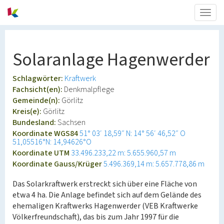
Togg
navig
Solaranlage Hagenwerder
Schlagwörter:
Kraftwerk
Fachsicht(en):
Denkmalpflege
Gemeinde(n):
Görlitz
Kreis(e):
Görlitz
Bundesland:
Sachsen
Koordinate WGS84
51° 03′ 18,59″ N: 14° 56′ 46,52″ O
51,05516°N: 14,94626°O
Koordinate UTM
33.496.233,22 m: 5.655.960,57 m
Koordinate Gauss/Krüger
5.496.369,14 m: 5.657.778,86 m
Das Solarkraftwerk erstreckt sich über eine Fläche von
etwa 4 ha. Die Anlage befindet sich auf dem Gelände des
ehemaligen Kraftwerks Hagenwerder (VEB Kraftwerke
Völkerfreundschaft), das bis zum Jahr 1997 für die