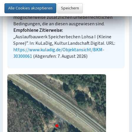
Lizenz CC BY-NC 4.0 (Namensnennung, nicht
kommerziell). Die angezeigten Medien unterliegen
möglicherweise zusätzlichen urheberrechtlichen
Bedingungen, die an diesen ausgewiesen sind.
Empfohlene Zitierweise
„Auslaufbauwerk Speicherbechen Lohsa I (Kleine
Spree)”. In: KuLaDig, Kultur.Landschaft.Digital. URL:
https://www.kuladig.de/Objektansicht/BKM-
30300061
(Abgerufen: 7. August 2026)