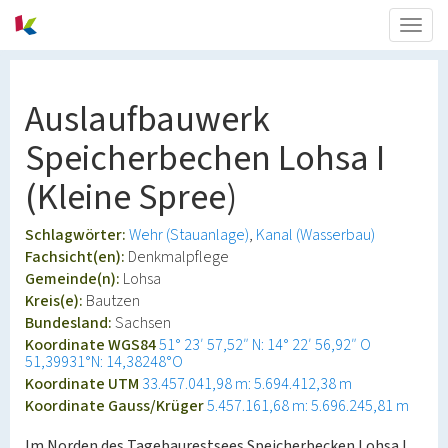
Togg
navig
Auslaufbauwerk
Speicherbechen Lohsa I
(Kleine Spree)
Schlagwörter:
Wehr (Stauanlage)
Kanal (Wasserbau)
Fachsicht(en):
Denkmalpflege
Gemeinde(n):
Lohsa
Kreis(e):
Bautzen
Bundesland:
Sachsen
Koordinate WGS84
51° 23′ 57,52″ N: 14° 22′ 56,92″ O
51,39931°N: 14,38248°O
Koordinate UTM
33.457.041,98 m: 5.694.412,38 m
Koordinate Gauss/Krüger
5.457.161,68 m: 5.696.245,81 m
Im Norden des Tagebaurestsees Speicherbecken Lohsa I