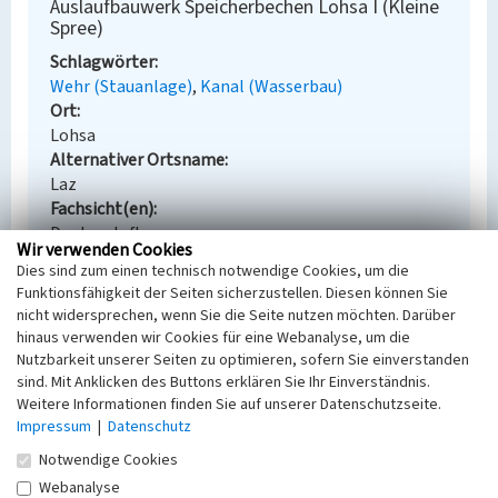
Auslaufbauwerk Speicherbechen Lohsa I (Kleine
Spree)
Schlagwörter
Wehr (Stauanlage)
Kanal (Wasserbau)
Ort
Lohsa
Alternativer Ortsname
Laz
Fachsicht(en)
Denkmalpflege
Wir verwenden Cookies
Erfassungsmaßstab
Dies sind zum einen technisch notwendige Cookies, um die
i.d.R. 1:5.000 (größer als 1:20.000)
Funktionsfähigkeit der Seiten sicherzustellen. Diesen können Sie
Erfassungsmethode
nicht widersprechen, wenn Sie die Seite nutzen möchten. Darüber
Übernahme aus externer Fachdatenbank
hinaus verwenden wir Cookies für eine Webanalyse, um die
Nutzbarkeit unserer Seiten zu optimieren, sofern Sie einverstanden
sind. Mit Anklicken des Buttons erklären Sie Ihr Einverständnis.
Weitere Informationen finden Sie auf unserer Datenschutzseite.
Impressum
|
Datenschutz
Empfohlene Zitierweise
Notwendige Cookies
Urheberrechtlicher Hinweis
Webanalyse
Der hier präsentierte Inhalt steht unter der freien