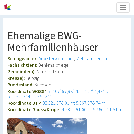
Togg
navig
Ehemalige BWG-
Mehrfamilienhäuser
Schlagwörter:
Arbeiterwohnhaus
Mehrfamilienhaus
Fachsicht(en):
Denkmalpflege
Gemeinde(n):
Neukieritzsch
Kreis(e):
Leipzig
Bundesland:
Sachsen
Koordinate WGS84
51° 07′ 57,98″ N: 12° 27′ 4,47″ O
51,13277°N: 12,45124°O
Koordinate UTM
33.321.678,01 m: 5.667.678,74 m
Koordinate Gauss/Krüger
4.531.691,00 m: 5.666.511,51 m