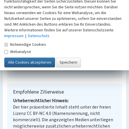
Ehemalige BWG-Mehrfamilienhäuser
Funktionsfähigkeit der Seiten sicherzustellen. Diesen können Sie
nicht widersprechen, wenn Sie die Seite nutzen möchten. Darüber
Schlagwörter
hinaus verwenden wir Cookies für eine Webanalyse, um die
Arbeiterwohnhaus
Mehrfamilienhaus
Nutzbarkeit unserer Seiten zu optimieren, sofern Sie einverstanden
Ort
sind. Mit Anklicken des Buttons erklären Sie Ihr Einverständnis.
Lobstädt
Weitere Informationen finden Sie auf unserer Datenschutzseite.
Fachsicht(en)
Impressum
|
Datenschutz
Denkmalpflege
Notwendige Cookies
Erfassungsmaßstab
Webanalyse
i.d.R. 1:5.000 (größer als 1:20.000)
Erfassungsmethode
Übernahme aus externer Fachdatenbank
Empfohlene Zitierweise
Urheberrechtlicher Hinweis
Der hier präsentierte Inhalt steht unter der freien
Lizenz CC BY-NC 4.0 (Namensnennung, nicht
kommerziell). Die angezeigten Medien unterliegen
möglicherweise zusätzlichen urheberrechtlichen