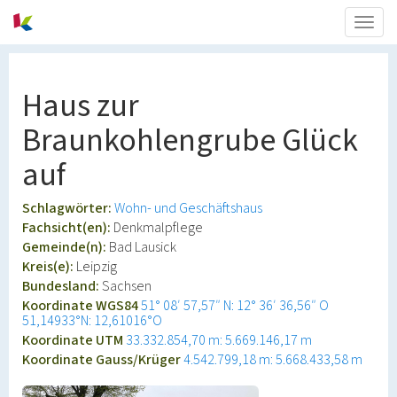
Togg
navig
Haus zur
Braunkohlengrube Glück
auf
Schlagwörter:
Wohn- und Geschäftshaus
Fachsicht(en):
Denkmalpflege
Gemeinde(n):
Bad Lausick
Kreis(e):
Leipzig
Bundesland:
Sachsen
Koordinate WGS84
51° 08′ 57,57″ N: 12° 36′ 36,56″ O
51,14933°N: 12,61016°O
Koordinate UTM
33.332.854,70 m: 5.669.146,17 m
Koordinate Gauss/Krüger
4.542.799,18 m: 5.668.433,58 m