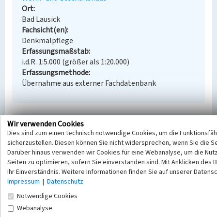
Ort
Bad Lausick
Fachsicht(en)
Denkmalpflege
Erfassungsmaßstab
i.d.R. 1:5.000 (größer als 1:20.000)
Erfassungsmethode
Übernahme aus externer Fachdatenbank
Wir verwenden Cookies
Empfohlene Zitierweise
Dies sind zum einen technisch notwendige Cookies, um die Funktionsfäh
Urheberrechtlicher Hinweis
sicherzustellen. Diesen können Sie nicht widersprechen, wenn Sie die S
Der hier präsentierte Inhalt steht unter der freien
Darüber hinaus verwenden wir Cookies für eine Webanalyse, um die Nut
Seiten zu optimieren, sofern Sie einverstanden sind. Mit Anklicken des B
Lizenz CC BY-NC 4.0 (Namensnennung, nicht
Ihr Einverständnis. Weitere Informationen finden Sie auf unserer Datens
kommerziell). Die angezeigten Medien unterliegen
Impressum
|
Datenschutz
möglicherweise zusätzlichen urheberrechtlichen
Bedingungen, die an diesen ausgewiesen sind.
Notwendige Cookies
Empfohlene Zitierweise
Webanalyse
„Haus zur Braunkohlengrube Glück auf”. In: KuLaDig,