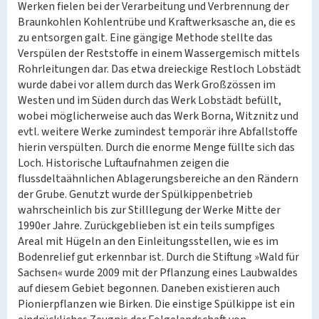
Werken fielen bei der Verarbeitung und Verbrennung der
Braunkohlen Kohlentrübe und Kraftwerksasche an, die es
zu entsorgen galt. Eine gängige Methode stellte das
Verspülen der Reststoffe in einem Wassergemisch mittels
Rohrleitungen dar. Das etwa dreieckige Restloch Lobstädt
wurde dabei vor allem durch das Werk Großzössen im
Westen und im Süden durch das Werk Lobstädt befüllt,
wobei möglicherweise auch das Werk Borna, Witznitz und
evtl. weitere Werke zumindest temporär ihre Abfallstoffe
hierin verspülten. Durch die enorme Menge füllte sich das
Loch. Historische Luftaufnahmen zeigen die
flussdeltaähnlichen Ablagerungsbereiche an den Rändern
der Grube. Genutzt wurde der Spülkippenbetrieb
wahrscheinlich bis zur Stilllegung der Werke Mitte der
1990er Jahre. Zurückgeblieben ist ein teils sumpfiges
Areal mit Hügeln an den Einleitungsstellen, wie es im
Bodenrelief gut erkennbar ist. Durch die Stiftung »Wald für
Sachsen« wurde 2009 mit der Pflanzung eines Laubwaldes
auf diesem Gebiet begonnen. Daneben existieren auch
Pionierpflanzen wie Birken. Die einstige Spülkippe ist ein