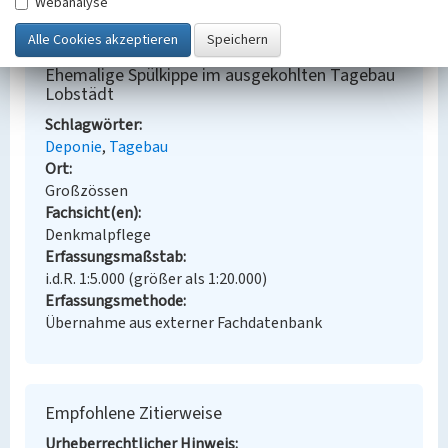
Webanalyse
BKM-Nummer:
30200259
Ehemalige Spülkippe im ausgekohlten Tagebau
Lobstädt
Schlagwörter
Deponie
Tagebau
Ort
Großzössen
Fachsicht(en)
Denkmalpflege
Erfassungsmaßstab
i.d.R. 1:5.000 (größer als 1:20.000)
Erfassungsmethode
Übernahme aus externer Fachdatenbank
Empfohlene Zitierweise
Urheberrechtlicher Hinweis