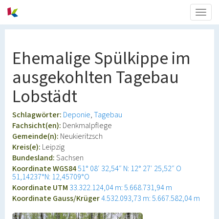
Togg
navig
Ehemalige Spülkippe im
ausgekohlten Tagebau
Lobstädt
Schlagwörter:
Deponie
Tagebau
Fachsicht(en):
Denkmalpflege
Gemeinde(n):
Neukieritzsch
Kreis(e):
Leipzig
Bundesland:
Sachsen
Koordinate WGS84
51° 08′ 32,54″ N: 12° 27′ 25,52″ O
51,14237°N: 12,45709°O
Koordinate UTM
33.322.124,04 m: 5.668.731,94 m
Koordinate Gauss/Krüger
4.532.093,73 m: 5.667.582,04 m