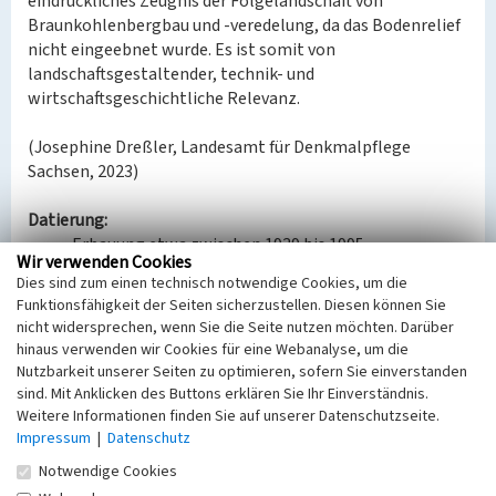
eindrückliches Zeugnis der Folgelandschaft von
Braunkohlenbergbau und -veredelung, da das Bodenrelief
nicht eingeebnet wurde. Es ist somit von
landschaftsgestaltender, technik- und
wirtschaftsgeschichtliche Relevanz.
(Josephine Dreßler, Landesamt für Denkmalpflege
Sachsen, 2023)
Datierung:
Erbauung etwa zwischen 1939 bis 1995
Wir verwenden Cookies
Dies sind zum einen technisch notwendige Cookies, um die
Quellen/Literaturangaben:
Funktionsfähigkeit der Seiten sicherzustellen. Diesen können Sie
Lausitzer und Mitteldeutsche Bergbau-
nicht widersprechen, wenn Sie die Seite nutzen möchten. Darüber
Verwaltungsgesellschaft mbH (LMBV) (Hg.):
hinaus verwenden wir Cookies für eine Webanalyse, um die
Witznitz. Wandlungen und Perspektiven 08. 2018, S.
Nutzbarkeit unserer Seiten zu optimieren, sofern Sie einverstanden
5, 6, 7.
sind. Mit Anklicken des Buttons erklären Sie Ihr Einverständnis.
Landesamt für Archäologie Sachsen: Luftbilder
Weitere Informationen finden Sie auf unserer Datenschutzseite.
Impressum
1950er Jahre. 2021.
|
Datenschutz
GeoSN, dl-de/by-2-0: DGM2 Sachsen. 2022.
Notwendige Cookies