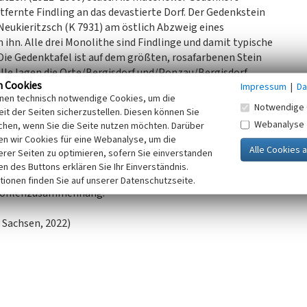
fernte Findling an das devastierte Dorf. Der Gedenkstein
Neukieritzsch (K 7931) am östlich Abzweig eines
 ihn. Alle drei Monolithe sind Findlinge und damit typische
Die Gedenktafel ist auf dem größten, rosafarbenen Stein
telle lagen die Orte/Bergisdorf und/Ponzau/Bergisdorf
n Cookies
Impressum
|
Da
Deutzen überbaggert. In Bergisdorf/entstand um 1850 mit
inen technisch notwendige Cookies, um die
 ländlichen Industriebetriebe/der Region. Ponzau
Notwendige 
it der Seiten sicherzustellen. Diesen können Sie
n noch heute an das Dorf.«
Webanalyse
chen, wenn Sie die Seite nutzen möchten. Darüber
 durch den Verlust zahlreicher Ortschaften gekennzeichnet.
n wir Cookies für eine Webanalyse, um die
 Sichtbarmachung ein Gedenkstein aufgestellt. Als
erer Seiten zu optimieren, sofern Sie einverstanden
hes Zeugnis, da sich in ihm Erinnerungskultur – hier im
ken des Buttons erklären Sie Ihr Einverständnis.
dorf – widerspiegelt. Zusätzlich verweisen die Findlinge
tionen finden Sie auf unserer Datenschutzseite.
unkohlenzusammenhang.
 Sachsen, 2022)