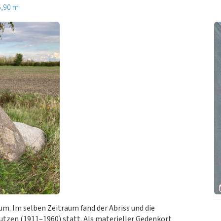
6,90 m
um. Im selben Zeitraum fand der Abriss und die
tzen (1911–1960) statt. Als materieller Gedenkort