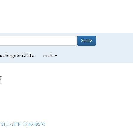
Suche
uchergebnisliste
mehr
f
51,1278°N: 12,42305°O