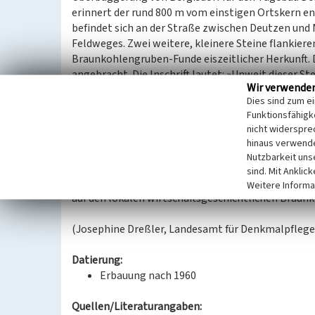
erinnert der rund 800 m vom einstigen Ortskern ent
befindet sich an der Straße zwischen Deutzen und 
Feldweges. Zwei weitere, kleinere Steine flankieren
Braunkohlengruben-Funde eiszeitlicher Herkunft. 
angebracht. Die Inschrift lautet: »Unweit dieser S
Wir verwende
wurde zwischen 1948 und 1951 durch/den Tagebau 
Dies sind zum e
der Chemischen Fabrik J.C./Jacob einer der ersten
Funktionsfähigke
verschwand vor über 500 Jahren/Flurnamen erinner
nicht widerspre
Die Kulturlandschaft im Borna-Leipziger Revier ist
hinaus verwende
Hier wie an anderen Stellen wurde zur punktuellen
Nutzbarkeit uns
bewusst gesetztes Mal ist es ein sozialgeschichtlic
sind. Mit Anklic
speziellen zum nicht mehr existierenden Ort Bergis
Weitere Informa
auf den lokalen wirtschaftsgeschichtlichen Bra
(Josephine Dreßler, Landesamt für Denkmalpflege
Datierung:
Erbauung nach 1960
Quellen/Literaturangaben: