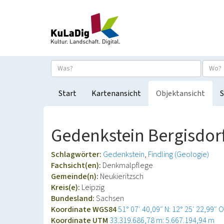
Start
Kartenansicht
Objektansicht
S
Gedenkstein Bergisdor
Schlagwörter:
Gedenkstein
Findling (Geologie)
Fachsicht(en):
Denkmalpflege
Gemeinde(n):
Neukieritzsch
Kreis(e):
Leipzig
Bundesland:
Sachsen
Koordinate WGS84
51° 07′ 40,09″ N: 12° 25′ 22,99″ O
Koordinate UTM
33.319.686,78 m: 5.667.194,94 m