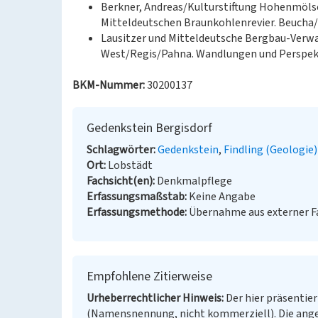
Berkner, Andreas/Kulturstiftung Hohenmölse
Mitteldeutschen Braunkohlenrevier. Beucha/M
Lausitzer und Mitteldeutsche Bergbau-Verwa
West/Regis/Pahna. Wandlungen und Perspektiv
BKM-Nummer:
30200137
Gedenkstein Bergisdorf
Schlagwörter
Gedenkstein
Findling (Geologie)
Ort
Lobstädt
Fachsicht(en)
Denkmalpflege
Erfassungsmaßstab
Keine Angabe
Erfassungsmethode
Übernahme aus externer 
Empfohlene Zitierweise
Urheberrechtlicher Hinweis
Der hier präsentier
(Namensnennung, nicht kommerziell). Die ang