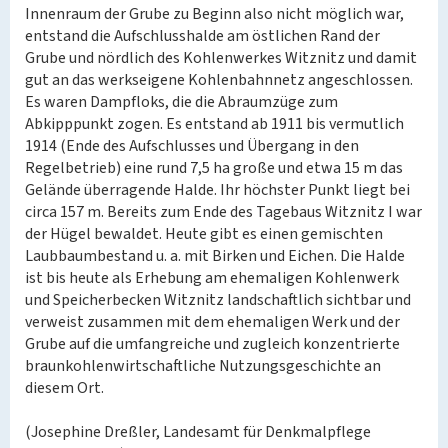
Innenraum der Grube zu Beginn also nicht möglich war,
entstand die Aufschlusshalde am östlichen Rand der
Grube und nördlich des Kohlenwerkes Witznitz und damit
gut an das werkseigene Kohlenbahnnetz angeschlossen.
Es waren Dampfloks, die die Abraumzüge zum
Abkipppunkt zogen. Es entstand ab 1911 bis vermutlich
1914 (Ende des Aufschlusses und Übergang in den
Regelbetrieb) eine rund 7,5 ha große und etwa 15 m das
Gelände überragende Halde. Ihr höchster Punkt liegt bei
circa 157 m. Bereits zum Ende des Tagebaus Witznitz I war
der Hügel bewaldet. Heute gibt es einen gemischten
Laubbaumbestand u. a. mit Birken und Eichen. Die Halde
ist bis heute als Erhebung am ehemaligen Kohlenwerk
und Speicherbecken Witznitz landschaftlich sichtbar und
verweist zusammen mit dem ehemaligen Werk und der
Grube auf die umfangreiche und zugleich konzentrierte
braunkohlenwirtschaftliche Nutzungsgeschichte an
diesem Ort.
(Josephine Dreßler, Landesamt für Denkmalpflege