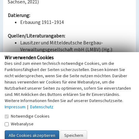
Sachsen, 2021)
Datierung:
Erbauung 1911–1914
Quellen/Literaturangaben:
Lausitzer und Mitteldeutsche Bergbau-
Verwaltungsgesellschaft mbH (LMBV) (Hg.):
Witznitz. Wandlungen und Perspektiven 08. 2018.
Wir verwenden Cookies
Christliches Umweltseminar Rötha e. V./Kulturbüro
Dies sind zum einen technisch notwendige Cookies, um die
Funktionsfähigkeit der Seiten sicherzustellen. Diesen können Sie
im Werk Espenhain (Hg.): Glück auf, Witznitz!
nicht widersprechen, wenn Sie die Seite nutzen möchten. Darüber
Südraum Journal 10. Leipzig 1999, S. 6–9.
hinaus verwenden wir Cookies für eine Webanalyse, um die
Landesamt für Archäologie Sachsen: Luftbilder
Nutzbarkeit unserer Seiten zu optimieren, sofern Sie einverstanden
1950er Jahre. 2021.
sind. Mit Anklicken des Buttons erklären Sie Ihr Einverständnis.
GeoSN, dl-de/by-2-0: Geländehöhe über
Weitere Informationen finden Sie auf unserer Datenschutzseite.
Sachdatenabfrage. 2021.
Impressum
|
Datenschutz
Notwendige Cookies
BKM-Nummer:
30200059
Webanalyse
Aufschlusshalde des Tagebaus Witznitz I