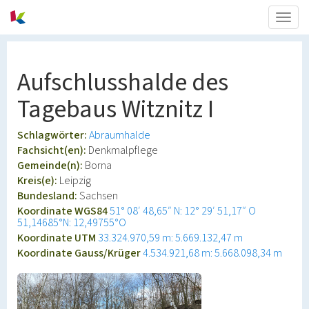
Togg
navig
Aufschlusshalde des
Tagebaus Witznitz I
Schlagwörter:
Abraumhalde
Fachsicht(en):
Denkmalpflege
Gemeinde(n):
Borna
Kreis(e):
Leipzig
Bundesland:
Sachsen
Koordinate WGS84
51° 08′ 48,65″ N: 12° 29′ 51,17″ O
51,14685°N: 12,49755°O
Koordinate UTM
33.324.970,59 m: 5.669.132,47 m
Koordinate Gauss/Krüger
4.534.921,68 m: 5.668.098,34 m