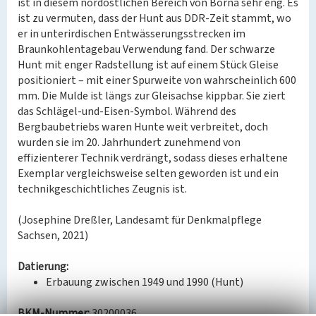
ist in diesem nordöstlichen Bereich von Borna sehr eng. Es
ist zu vermuten, dass der Hunt aus DDR-Zeit stammt, wo
er in unterirdischen Entwässerungsstrecken im
Braunkohlentagebau Verwendung fand. Der schwarze
Hunt mit enger Radstellung ist auf einem Stück Gleise
positioniert – mit einer Spurweite von wahrscheinlich 600
mm. Die Mulde ist längs zur Gleisachse kippbar. Sie ziert
das Schlägel-und-Eisen-Symbol. Während des
Bergbaubetriebs waren Hunte weit verbreitet, doch
wurden sie im 20. Jahrhundert zunehmend von
effizienterer Technik verdrängt, sodass dieses erhaltene
Exemplar vergleichsweise selten geworden ist und ein
technikgeschichtliches Zeugnis ist.
(Josephine Dreßler, Landesamt für Denkmalpflege
Sachsen, 2021)
Datierung:
Erbauung zwischen 1949 und 1990 (Hunt)
BKM-Nummer:
30200036