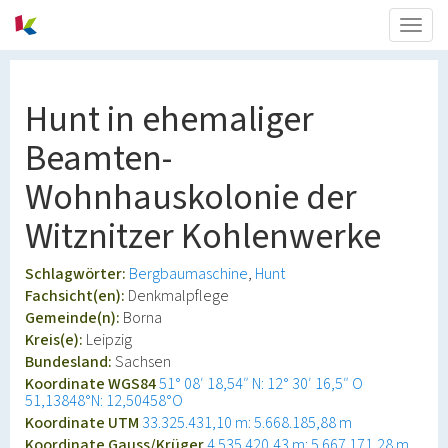
Togg
navig
Hunt in ehemaliger
Beamten-
Wohnhauskolonie der
Witznitzer Kohlenwerke
Schlagwörter:
Bergbaumaschine
Hunt
Fachsicht(en):
Denkmalpflege
Gemeinde(n):
Borna
Kreis(e):
Leipzig
Bundesland:
Sachsen
Koordinate WGS84
51° 08′ 18,54″ N: 12° 30′ 16,5″ O
51,13848°N: 12,50458°O
Koordinate UTM
33.325.431,10 m: 5.668.185,88 m
Koordinate Gauss/Krüger
4.535.420,43 m: 5.667.171,28 m