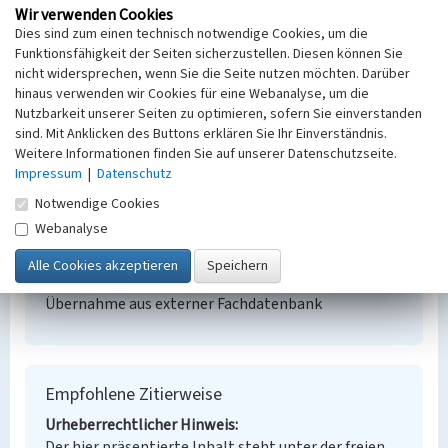
Wir verwenden Cookies
Dies sind zum einen technisch notwendige Cookies, um die
Funktionsfähigkeit der Seiten sicherzustellen. Diesen können Sie
Hunt in ehemaliger Beamten-Wohnhauskolonie
der Witznitzer Kohlenwerke
nicht widersprechen, wenn Sie die Seite nutzen möchten. Darüber
hinaus verwenden wir Cookies für eine Webanalyse, um die
Schlagwörter
Nutzbarkeit unserer Seiten zu optimieren, sofern Sie einverstanden
Bergbaumaschine
Hunt
sind. Mit Anklicken des Buttons erklären Sie Ihr Einverständnis.
Ort
Weitere Informationen finden Sie auf unserer Datenschutzseite.
Borna
Impressum
|
Datenschutz
Fachsicht(en)
Notwendige Cookies
Denkmalpflege
Webanalyse
Erfassungsmaßstab
Keine Angabe
Erfassungsmethode
Übernahme aus externer Fachdatenbank
Empfohlene Zitierweise
Urheberrechtlicher Hinweis
Der hier präsentierte Inhalt steht unter der freien