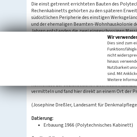
Die einst getrennt errichteten Bauten des Polyte
Rechenkabinetts gehörten zu den späteren Erweiter
südöstlichen Peripherie des einstigen Werksgelä
und der ehemaligen Beamten-Wohnhauskolonie der W
Jahren entstanden die zwei eingeschossigen Massi
Wir verwende
Witznitzer Werkstraße, dabei ist für das Polytechn
Dies sind zum e
gegen Ende der 1990er Jahre wurden beide Gebäud
Funktionsfähigke
Bildungszentrum baulich verbunden und verändert
nicht widerspre
Während das Rechenkabinett (südlich) für intern
hinaus verwende
Polytechnikum (nördlich) von bildungspolitische
Nutzbarkeit uns
der DDR-Zeit ESP-Unterricht (Einführung in die soz
sind. Mit Anklic
zum theoretischen Teil des polytechnischen Unterri
Weitere Informa
Kenntnisse zur sozialistischen Betriebswirtscha
vermitteln und fand hier direkt an einem Ort der P
(Josephine Dreßler, Landesamt für Denkmalpflege
Datierung:
Erbauung 1966 (Polytechnisches Kabinett)