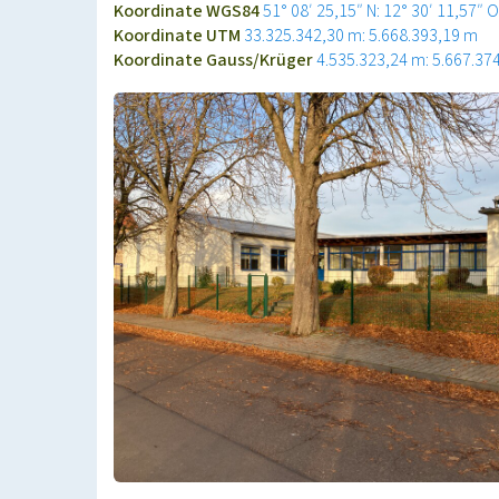
Koordinate WGS84
51° 08′ 25,15″ N: 12° 30′ 11,57″ O
Koordinate UTM
33.325.342,30 m: 5.668.393,19 m
Koordinate Gauss/Krüger
4.535.323,24 m: 5.667.37