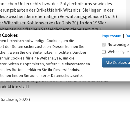
chnischen Unterrichts bzw. des Polytechnikums sowie des
ungsbauten der Brikettfabrik Witznitz. Sie liegen in der
ndes zwischen dem ehemaligen Verwaltungsgebäude (Nr. 16)
itznitzer Kohlenwerke (Nr. 2 bis 20). In den 1960er
vbauten mit flachen Satteldächern giebelseitig zur
n Cookies
ikum die Fertigstellung für das Jahr 1966 belegt. Wohl
Impressum
|
Da
inen technisch notwendige Cookies, um die
e durch Erweiterung, Umbau und Umnutzung für ein
Notwendige 
it der Seiten sicherzustellen. Diesen können Sie
.
Webanalyse
chen, wenn Sie die Seite nutzen möchten. Darüber
e Aufgaben wie Lohnrechnung genutzt wurde, zeugt das
n wir Cookies für eine Webanalyse, um die
r Bedeutung mit Außenwirkung. In dem Gebäude wurde in
erer Seiten zu optimieren, sofern Sie einverstanden
ialistische Produktion) gelehrt. Dieses Schulfach gehörte
ken des Buttons erklären Sie Ihr Einverständnis.
chts. Es sollte Schülern der 7. bis 10. Klasse grundlegende
tionen finden Sie auf unserer Datenschutzseite.
ft im Zusammenhang mit Politik, Technik und Ökonomie
roduktion statt.
 Sachsen, 2022)