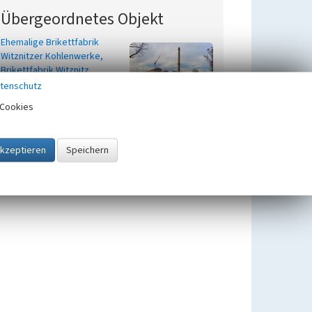
Übergeordnetes Objekt
Ehemalige Brikettfabrik
Witznitzer Kohlenwerke,
Brikettfabrik Witznitz
tenschutz
Cookies