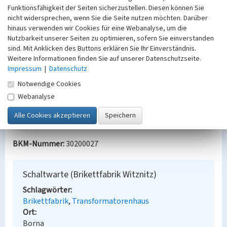
Funktionsfähigkeit der Seiten sicherzustellen. Diesen können Sie
Datierung:
nicht widersprechen, wenn Sie die Seite nutzen möchten. Darüber
Erbauung 1954
hinaus verwenden wir Cookies für eine Webanalyse, um die
Nutzbarkeit unserer Seiten zu optimieren, sofern Sie einverstanden
Quellen/Literaturangaben:
sind. Mit Anklicken des Buttons erklären Sie Ihr Einverständnis.
Christliches Umweltseminar Rötha e.V./Kulturbüro
Weitere Informationen finden Sie auf unserer Datenschutzseite.
im Werk Espenhain (Hg.): Glück auf, Witznitz!
Impressum
|
Datenschutz
Südraum Journal 10. Leipzig 1999, S. 6, 24, 29–31, 78–
Notwendige Cookies
81.
Webanalyse
Thomas, Herbert: Die Chronik der Brikettfabrik
Witznitz. Unveröffentlicht 1986, S. 4, (1977) S. 2.
Bauaktenarchiv Borna, Witznitzer Werkstraße.
BKM-Nummer:
30200027
Schaltwarte (Brikettfabrik Witznitz)
Schlagwörter
Brikettfabrik
Transformatorenhaus
Ort
Borna