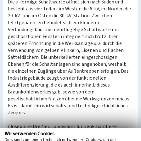
Die u-förmige Schaltwarte öffnet sich nach Süden und
besteht aus vier Teilen: im Westen die 6-kV, im Norden die
20-kV- und im Osten die 30-kV-Station. Zwischen
letztgenannten befindet sich ein kleinerer
Verbindungsbau. Die mehrflügelige Schaltwarte mit
geschosshohen Fenstern integriert sich trotz ihrer
späteren Errichtung in die Werksanlage u. a. durch die
Verwendung von gelben Klinkern, Lisenen und flachen
Satteldächern. Die unterkellerten eingeschossigen
Ebenen für die Schaltanlagen sind angehoben, weshalb
die einzelnen Zugänge über Außentreppen erfolgen. Das
Industriegebäude zeugt von der funktionellen
Ausdifferenzierung, die es auch innerhalb dieses
Braunkohlenwerkes gab, sowie von dem
gesellschaftlichen Nutzen über die Werksgrenzen hinaus.
Es ist damit ein wirtschafts- und technikgeschichtliches
Zeugnis.
(Josephine Dreßler, Landesamt für Denkmalpflege
Sachsen, 2022)
Wir verwenden Cookies
Dies sind zum einen technisch notwendige Cookies, um die