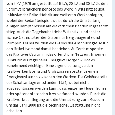
von 5 kV (1979 umgestellt auf 6 kV), 20 kV und 30 kV. Zu den
Stromverbrauchern gehörte das Werk in Witznitz selbst
inklusive der Brikettfabrik und weiteren Werksanlagen,
wobei der Bedarf beispielsweise durch die Umstellung
einiger Dampfpressen auf elektrischen Betrieb insgesamt
stieg. Auch die Tagebaubetriebe Witznitz I und später
Borna-Ost nutzten den Strom für Bergbaugeräte und
Pumpen. Ferner wurden die E-Loks der Anschlussgleise für
den Brikettversand damit betrieben. Außerdem speiste
das Kraftwerk Strom in das öffentliche Netz ein. In seiner
Funktion als regionaler Energieversorger wurde es
zunehmend wichtiger. Eine eigene Leitung zu den
Kraftwerken Borna und Großzössen sorgte für einen
Energieaustausch zwischen den Werken. Die Gebäudeteile
der Schaltanlage entstanden 1954, wobei nicht
ausgeschlossen werden kann, dass einzelne Flügel früher
oder später entstanden bzw. verändert wurden. Durch die
Kraftwerksstilllegung und die Umnutzung zum Museum
um das Jahr 2000 ist die technische Ausstattung nicht
erhalten.