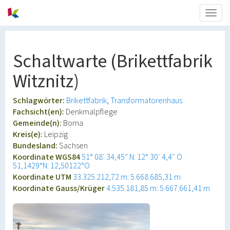
Togg
navig
Schaltwarte (Brikettfabrik
Witznitz)
Schlagwörter:
Brikettfabrik
Transformatorenhaus
Fachsicht(en):
Denkmalpflege
Gemeinde(n):
Borna
Kreis(e):
Leipzig
Bundesland:
Sachsen
Koordinate WGS84
51° 08′ 34,45″ N: 12° 30′ 4,4″ O
51,1429°N: 12,50122°O
Koordinate UTM
33.325.212,72 m: 5.668.685,31 m
Koordinate Gauss/Krüger
4.535.181,85 m: 5.667.661,41 m