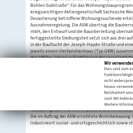
Böhlen Südstraße“. Für das Wohnungsbauprogramm
kriegswichtigen Aktiengesellschaft Sächsische We
Devastierung betroffene Wohnungssuchende erteil
Ausnahmeregelung. Die ASW übertrug die Bauherr
mbH, den Entwurf und die Bauoberleitung übernahm
fertiggestellte Siedlungsteil setzt sich aus drei au
in der Bauflucht der Joseph-Haydn-Straße und ei
jeweils einem Vierfamilienhaus (Typ G4W) zusamme
den 1950er Jahren in Fortführung der ursprünglich
Wir verwende
vervollständigt werden.
Dies sind zum e
Die zweigeschossigen Mehrfamilienhäuser bestehe
Funktionsfähigke
Raum-Wohnungen mit Küche und Bad bei 73 qm. Di
nicht widerspre
verputzt und traditionell gestaltet mit Bruchstei
hinaus verwende
gegliederten Fassaden. Die straßenseitigen Eingä
Nutzbarkeit uns
mit Segmentbogenabschluss und einer diagonal ge
sind. Mit Anklic
Die Dachgeschossebene wurde nachträglich zu Wo
Weitere Informa
Fassaden gedämmt, neu verputzt und unterschiedli
Die im Auftrag der ASW errichtete Wohnbebauung 
Industrieort sozial- und ortsgeschichtlich sowie s