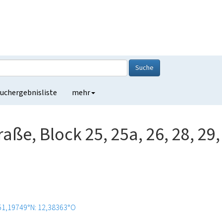
Suche
uchergebnisliste
mehr
ße, Block 25, 25a, 26, 28, 29,
51,19749°N: 12,38363°O