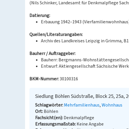
(Nils Schinker, Landesamt für Denkmalpflege Sach
Datierung:
Erbauung 1942–1943 (Vierfamilienwohnhaus
Quellen/Literaturangaben:
Archiv des Landkreises Leipzig in Grimma, B
Bauherr / Auftraggeber:
Bauherr: Bergmanns-Wohnstättengesellscha
Entwurf: Aktiengesellschaft Sächsische Werk
BKM-Nummer:
30100316
Siedlung Böhlen Südstraße, Block 25, 25a, 26
Schlagwörter
Mehrfamilienhaus
Wohnhaus
Ort
Böhlen
Fachsicht(en)
Denkmalpflege
Erfassungsmaßstab
Keine Angabe