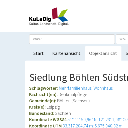
Start
Kartenansicht
Objektansicht
S
Siedlung Böhlen Südstra
Schlagwörter:
Mehrfamilienhaus
Wohnhaus
Fachsicht(en):
Denkmalpflege
Gemeinde(n):
Böhlen (Sachsen)
Kreis(e):
Leipzig
Bundesland:
Sachsen
Koordinate WGS84
51° 11′ 50,96″ N: 12° 23′ 1,08″ O
Koordinate UTM
33.317.204,74 m: 5.675.040,32 m