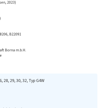
sen, 2023)
)
18206, B22091
ft Borna m.b.H.
e
, 28, 29, 30, 32, Typ G4W