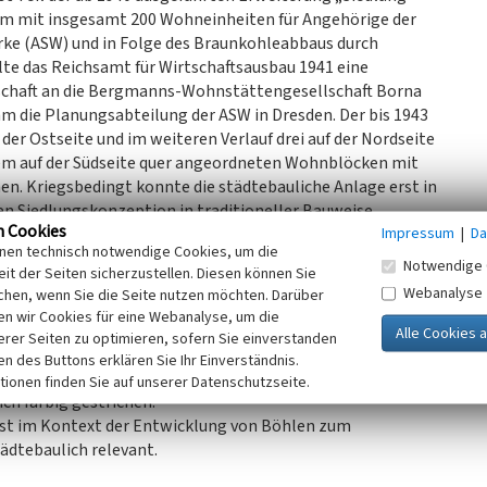
 mit insgesamt 200 Wohneinheiten für Angehörige der
rke (ASW) und in Folge des Braunkohleabbaus durch
te das Reichsamt für Wirtschaftsausbau 1941 eine
schaft an die Bergmanns-Wohnstättengesellschaft Borna
 die Planungsabteilung der ASW in Dresden. Der bis 1943
f der Ostseite und im weiteren Verlauf drei auf der Nordseite
nem auf der Südseite quer angeordneten Wohnblöcken mit
n. Kriegsbedingt konnte die städtebauliche Anlage erst in
en Siedlungskonzeption in traditioneller Bauweise
n Cookies
Impressum
|
Da
inen technisch notwendige Cookies, um die
n aus dem Haustyp G4W als Zweispänner mit vier Vier-
Notwendige 
it der Seiten sicherzustellen. Diesen können Sie
e massiv gemauerten Gebäude mit Satteldach sind
Webanalyse
chen, wenn Sie die Seite nutzen möchten. Darüber
nsockel, schlicht profiliertem Traufgesims und regelmäßig
n wir Cookies für eine Webanalyse, um die
nge sind durch ursprünglich hervortretende Türleibungen
erer Seiten zu optimieren, sofern Sie einverstanden
gliederten Brettertür mit gesprossten Oberlicht betont.
ken des Buttons erklären Sie Ihr Einverständnis.
hnzwecken ausgebaut und mit Gauben versehen sowie die
tionen finden Sie auf unserer Datenschutzseite.
ch farbig gestrichen.
ist im Kontext der Entwicklung von Böhlen zum
tädtebaulich relevant.