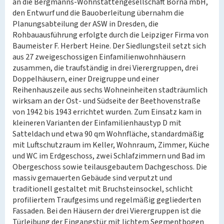
an die Bergmanns-Wohnstättengesellschaft Borna mbH,
den Entwurf und die Bauoberleitung übernahm die
Planungsabteilung der ASW in Dresden, die
Rohbauausführung erfolgte durch die Leipziger Firma von
Baumeister F. Herbert Heine. Der Siedlungsteil setzt sich
aus 27 zweigeschossigen Einfamilienwohnhäusern
zusammen, die traufständig in drei Vierergruppen, drei
Doppelhäusern, einer Dreigruppe und einer
Reihenhauszeile aus sechs Wohneinheiten stadträumlich
wirksam an der Ost- und Südseite der Beethovenstraße
von 1942 bis 1943 errichtet wurden. Zum Einsatz kam in
kleineren Varianten der Einfamilienhaustyp D mit
Satteldach und etwa 90 qm Wohnfläche, standardmäßig
mit Luftschutzraum im Keller, Wohnraum, Zimmer, Küche
und WC im Erdgeschoss, zwei Schlafzimmern und Bad im
Obergeschoss sowie teilausgebautem Dachgeschoss. Die
massiv gemauerten Gebäude sind verputzt und
traditionell gestaltet mit Bruchsteinsockel, schlicht
profiliertem Traufgesims und regelmäßig gegliederten
Fassaden. Bei den Häusern der drei Vierergruppen ist die
Türleibung der Eingangstür mit lichtem Segmentbogen