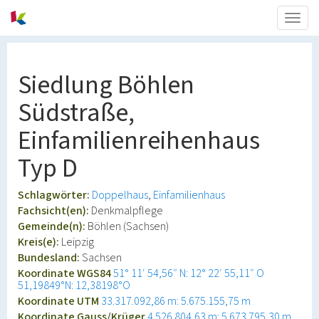
Togg
navig
Siedlung Böhlen
Südstraße,
Einfamilienreihenhaus
Typ D
Schlagwörter:
Doppelhaus
Einfamilienhaus
Fachsicht(en):
Denkmalpflege
Gemeinde(n):
Böhlen (Sachsen)
Kreis(e):
Leipzig
Bundesland:
Sachsen
Koordinate WGS84
51° 11′ 54,56″ N: 12° 22′ 55,11″ O
51,19849°N: 12,38198°O
Koordinate UTM
33.317.092,86 m: 5.675.155,75 m
Koordinate Gauss/Krüger
4.526.804,63 m: 5.673.795,30 m