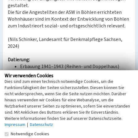
gestaltet.
Die für die Angestellten der ASW in Böhlen errichteten
Wohnhäuser sind im Kontext der Entwicklung von Böhlen
zum Industrieort sozial- und ortsgeschichtlich relevant.
(Nils Schinker, Landesamt für Denkmalpflege Sachsen,
2024)
Datierung:
Erbauung 1941–1943 (Reihen- und Doppelhaus)
Wir verwenden Cookies
Quellen/Literaturangaben:
Dies sind zum einen technisch notwendige Cookies, um die
Archiv des Landkreises Leipzig in Grimma, B18206,
Funktionsfähigkeit der Seiten sicherzustellen. Diesen können Sie
B18914, B3667, B18485, B18487, B18486.
nicht widersprechen, wenn Sie die Seite nutzen möchten. Darüber
hinaus verwenden wir Cookies für eine Webanalyse, um die
Nutzbarkeit unserer Seiten zu optimieren, sofern Sie einverstanden
Bauherr / Auftraggeber:
sind. Mit Anklicken des Buttons erklären Sie Ihr Einverständnis.
Bauherr: Bergmanns-Wohnstättengesellschaft
Weitere Informationen finden Sie auf unserer Datenschutzseite.
Borna m.b.H.
Impressum
|
Datenschutz
Entwurf: Aktiengesellschaft Sächsische Werke
Notwendige Cookies
Ausführung: Baumeister F. Herbert Heine, Leipzig