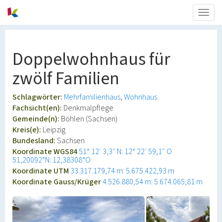
Togg
navig
Doppelwohnhaus für
zwölf Familien
Schlagwörter:
Mehrfamilienhaus
Wohnhaus
Fachsicht(en):
Denkmalpflege
Gemeinde(n):
Böhlen (Sachsen)
Kreis(e):
Leipzig
Bundesland:
Sachsen
Koordinate WGS84
51° 12′ 3,3″ N: 12° 22′ 59,1″ O
51,20092°N: 12,38308°O
Koordinate UTM
33.317.179,74 m: 5.675.422,93 m
Koordinate Gauss/Krüger
4.526.880,54 m: 5.674.065,81 m