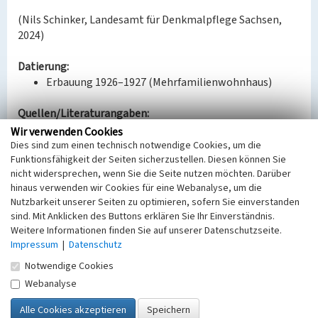
(Nils Schinker, Landesamt für Denkmalpflege Sachsen,
2024)
Datierung:
Erbauung 1926–1927 (Mehrfamilienwohnhaus)
Quellen/Literaturangaben:
Archiv des Landkreises Leipzig in Grimma, B18226,
Wir verwenden Cookies
B18727, B18728
Dies sind zum einen technisch notwendige Cookies, um die
Funktionsfähigkeit der Seiten sicherzustellen. Diesen können Sie
nicht widersprechen, wenn Sie die Seite nutzen möchten. Darüber
Bauherr / Auftraggeber:
hinaus verwenden wir Cookies für eine Webanalyse, um die
Bauherr: Aktiengesellschaft Sächsische Werke
Nutzbarkeit unserer Seiten zu optimieren, sofern Sie einverstanden
Entwurf: Aktiengesellschaft Sächsische Werke
sind. Mit Anklicken des Buttons erklären Sie Ihr Einverständnis.
Ausführung: F.A. Müller, Bauindustrie-
Weitere Informationen finden Sie auf unserer Datenschutzseite.
Aktiengesellschaft, Leipzig
Impressum
|
Datenschutz
Notwendige Cookies
BKM-Nummer:
30100292
Webanalyse
Doppelwohnhaus für zwölf Familien