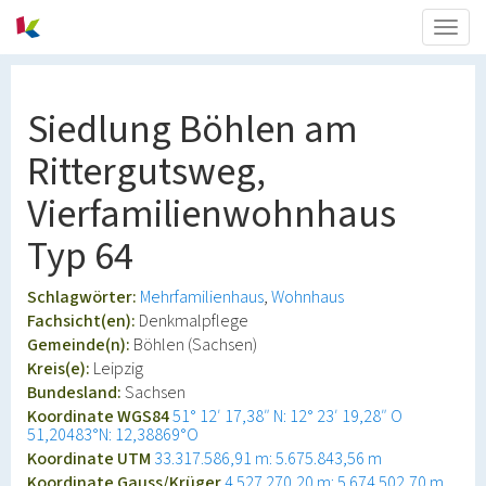
Togg
navig
Siedlung Böhlen am
Rittergutsweg,
Vierfamilienwohnhaus
Typ 64
Schlagwörter:
Mehrfamilienhaus
Wohnhaus
Fachsicht(en):
Denkmalpflege
Gemeinde(n):
Böhlen (Sachsen)
Kreis(e):
Leipzig
Bundesland:
Sachsen
Koordinate WGS84
51° 12′ 17,38″ N: 12° 23′ 19,28″ O
51,20483°N: 12,38869°O
Koordinate UTM
33.317.586,91 m: 5.675.843,56 m
Koordinate Gauss/Krüger
4.527.270,20 m: 5.674.502,70 m