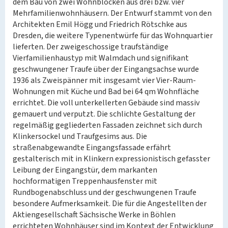
dem Bau von zwei Wohnblöcken aus drei bzw. vier
Mehrfamilienwohnhäusern. Der Entwurf stammt von den
Architekten Emil Högg und Friedrich Rötschke aus
Dresden, die weitere Typenentwürfe für das Wohnquartier
lieferten. Der zweigeschossige traufständige
Vierfamilienhaustyp mit Walmdach und signifikant
geschwungener Traufe über der Eingangsachse wurde
1936 als Zweispänner mit insgesamt vier Vier-Raum-
Wohnungen mit Küche und Bad bei 64 qm Wohnfläche
errichtet. Die voll unterkellerten Gebäude sind massiv
gemauert und verputzt. Die schlichte Gestaltung der
regelmäßig gegliederten Fassaden zeichnet sich durch
Klinkersockel und Traufgesims aus. Die
straßenabgewandte Eingangsfassade erfährt
gestalterisch mit in Klinkern expressionistisch gefasster
Leibung der Eingangstür, dem markanten
hochformatigen Treppenhausfenster mit
Rundbogenabschluss und der geschwungenen Traufe
besondere Aufmerksamkeit. Die für die Angestellten der
Aktiengesellschaft Sächsische Werke in Böhlen
errichteten Wohnhäuser sind im Kontext der Entwicklung