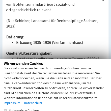
von Böhlen zum Industrieort sozial- und
ortsgeschichtlich relevant.
(Nils Schinker, Landesamt für Denkmalpflege Sachsen,
2023)
Datierung:
Erbauung 1935–1936 (Vierfamilienhaus)
Quellen/Literaturangaben:
Archiv des Landkreises Leipzig in Grimma, B12941,
Wir verwenden Cookies
B18484, B18491, B20347, B18884, Böhlen, BWG,
Dies sind zum einen technisch notwendige Cookies, um die
Rittergutsweg.
Funktionsfähigkeit der Seiten sicherzustellen. Diesen können Sie
nicht widersprechen, wenn Sie die Seite nutzen möchten. Darüber
Bauherr / Auftraggeber:
hinaus verwenden wir Cookies für eine Webanalyse, um die
Bauherr: Bergmanns-Wohnstättengesellschaft
Nutzbarkeit unserer Seiten zu optimieren, sofern Sie einverstanden
Borna m.b.H.
sind. Mit Anklicken des Buttons erklären Sie Ihr Einverständnis.
Entwurf: Högg, Emil; Rötschke; Friedrich
Weitere Informationen finden Sie auf unserer Datenschutzseite.
Ausführung: Grünzig, Gustav, Baumeister,
Impressum
|
Datenschutz
Neukirchen bei Borna
Notwendige Cookies