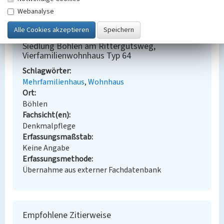
Webanalyse
BKM-Nummer:
30100277
Siedlung Böhlen am Rittergutsweg,
Vierfamilienwohnhaus Typ 64
Schlagwörter
Mehrfamilienhaus
Wohnhaus
Ort
Böhlen
Fachsicht(en)
Denkmalpflege
Erfassungsmaßstab
Keine Angabe
Erfassungsmethode
Übernahme aus externer Fachdatenbank
Empfohlene Zitierweise