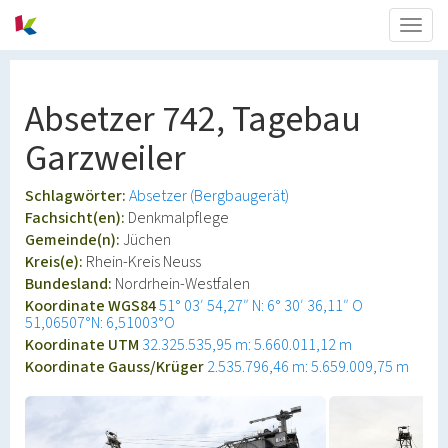
Togg
navig
Absetzer 742, Tagebau
Garzweiler
Schlagwörter:
Absetzer (Bergbaugerät)
Fachsicht(en):
Denkmalpflege
Gemeinde(n):
Jüchen
Kreis(e):
Rhein-Kreis Neuss
Bundesland:
Nordrhein-Westfalen
Koordinate WGS84
51° 03′ 54,27″ N: 6° 30′ 36,11″ O
51,06507°N: 6,51003°O
Koordinate UTM
32.325.535,95 m: 5.660.011,12 m
Koordinate Gauss/Krüger
2.535.796,46 m: 5.659.009,75 m