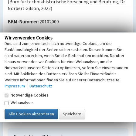
(Büro für technikhistorische Forschung und Beratung, Dr.
Norbert Gilson, 2022)
BKM-Nummer:
20102009
Wir verwenden Cookies
Absetzer 742, Tagebau Garzweiler
Dies sind zum einen technisch notwendige Cookies, um die
Schlagwörter
Funktionsfähigkeit der Seiten sicherzustellen. Diesen können Sie
nicht widersprechen, wenn Sie die Seite nutzen möchten. Darüber
Absetzer (Bergbaugerät)
hinaus verwenden wir Cookies für eine Webanalyse, um die
Ort
Nutzbarkeit unserer Seiten zu optimieren, sofern Sie einverstanden
Jüchen
sind. Mit Anklicken des Buttons erklären Sie Ihr Einverständnis.
Fachsicht(en)
Weitere Informationen finden Sie auf unserer Datenschutzseite.
Denkmalpflege
Impressum
|
Datenschutz
Erfassungsmaßstab
Notwendige Cookies
Keine Angabe
Erfassungsmethode
Webanalyse
Übernahme aus externer Fachdatenbank