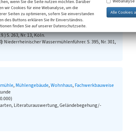
Webanalyse
chen, wenn Sie die Seite nutzen möchten. Darüber
n wir Cookies für eine Webanalyse, um die
erer Seiten zu optimieren, sofern Sie einverstanden
ken des Buttons erklären Sie Ihr Einverständnis.
en des linken Niederrheins. Die Wind und Wassermühlen
tionen finden Sie auf unserer Datenschutzseite.
rialisierung (1814-1914). (Werken und Wohnen.
 S. 263, Nr. 13, Köln.
8)
Niederrheinischer Wassermühlenführer. S. 395, Nr. 301,
lmühle
Mühlengebäude
Wohnhaus
Fachwerkbauweise
kunde
20.000)
Karten, Literaturauswertung, Geländebegehung/-