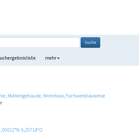
Suche
uchergebnisliste
mehr
hle
Mühlengebäude
Wohnhaus
Fachwerkbauweise
de
1,05012°N: 6,25718°O