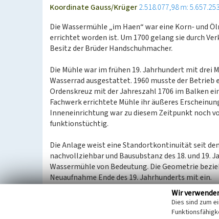
Koordinate Gauss/Krüger
2.518.077,98 m: 5.657.25
Die Wassermühle „im Haen“ war eine Korn- und Ölm
errichtet worden ist. Um 1700 gelang sie durch Ve
Besitz der Brüder Handschuhmacher.
Die Mühle war im frühen 19. Jahrhundert mit dre
Wasserrad ausgestattet. 1960 musste der Betrieb e
Ordenskreuz mit der Jahreszahl 1706 im Balken ein
Fachwerk errichtete Mühle ihr äußeres Erscheinung
Inneneinrichtung war zu diesem Zeitpunkt noch vo
funktionstüchtig.
Die Anlage weist eine Standortkontinuität seit dem 
nachvollziehbar und Bausubstanz des 18. und 19. Ja
Wassermühle von Bedeutung. Die Geometrie bezieh
Neuaufnahme Ende des 19. Jahrhunderts mit ein.
Wir verwende
(Burggraaff/Kleefeld: Kartierung zur Datenerfassu
Dies sind zum e
Umwelt)
Funktionsfähigke