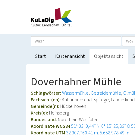
Start
Kartenansicht
Objektansicht
S
Doverhahner Mühle
Schlagwörter:
Wassermühle
Getreidemühle
Ölmü
Fachsicht(en):
Kulturlandschaftspflege, Landeskun
Gemeinde(n):
Hückelhoven
Kreis(e):
Heinsberg
Bundesland:
Nordrhein-Westfalen
Koordinate WGS84
51° 03′ 0,44″ N: 6° 15′ 25,86″ O
5
Koordinate UTM
32.307.760,41 m: 5.658.978,49 m