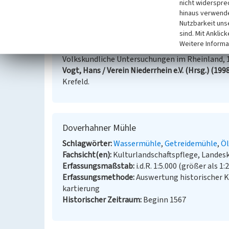
nicht widerspre
hinaus verwende
Literatur
Nutzbarkeit uns
sind. Mit Anklic
Sommer, Susanne (1991)
Wind- und Wassermühl
Weitere Informa
des linken Niederrheins im Zeitalter der Indust
Volkskundliche Untersuchungen im Rheinland, 19.)
Vogt, Hans / Verein Niederrhein e.V. (Hrsg.) (199
Krefeld.
Doverhahner Mühle
Schlagwörter
Wassermühle
Getreidemühle
Ö
Fachsicht(en)
Kulturlandschaftspflege, Landes
Erfassungsmaßstab
i.d.R. 1:5.000 (größer als 1:
Erfassungsmethode
Auswertung historischer 
kartierung
Historischer Zeitraum
Beginn 1567