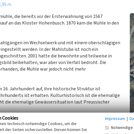
3,95 m
ühle, die bereits vor der Ersterwähnung von 1567
rkauf an das Kloster Hohenbusch. 1870 kam die Mühle in den
i Mahlgängen im Wechselwerk und mit einem oberschlägigen
ingestellt werden. In der Mahlstube ist noch ein
geschnitten. 2001 hatte die bewohnte und teilweise in
sbild beibehalten, war aber von Verfall bedroht. Die
rhanden, die Mühle war jedoch nicht mehr
16. Jahrhundert auf, ihre historische Struktur ist
hrhunderts ist erhalten. Kulturhistorisch ist die ehemalige
t die ehemalige Gewässersituation laut Preussischer
n Cookies
Impressum
|
Da
ng im Kreis Heinsberg 2001 im Auftrag des LVR-Fachbereich
inen technisch notwendige Cookies, um die
Notwendige 
it der Seiten sicherzustellen. Diesen können Sie