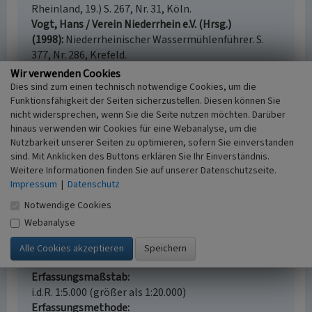
Rheinland, 19.) S. 267, Nr. 31, Köln.
Vogt, Hans / Verein Niederrhein e.V. (Hrsg.)
(1998)
Niederrheinischer Wassermühlenführer. S.
377, Nr. 286, Krefeld.
Wir verwenden Cookies
Dies sind zum einen technisch notwendige Cookies, um die
Funktionsfähigkeit der Seiten sicherzustellen. Diesen können Sie
nicht widersprechen, wenn Sie die Seite nutzen möchten. Darüber
Mittlere Mühle in Brachelen
hinaus verwenden wir Cookies für eine Webanalyse, um die
Schlagwörter
Nutzbarkeit unserer Seiten zu optimieren, sofern Sie einverstanden
Wehr (Stauanlage)
Wassermühle
Getreidemühle
sind. Mit Anklicken des Buttons erklären Sie Ihr Einverständnis.
Ölmühle
Weitere Informationen finden Sie auf unserer Datenschutzseite.
Impressum
|
Datenschutz
Straße / Hausnummer
Teichbachweg
Notwendige Cookies
Ort
Webanalyse
41836 Hückelhoven - Brachelen
Fachsicht(en)
Kulturlandschaftspflege, Landeskunde
Erfassungsmaßstab
i.d.R. 1:5.000 (größer als 1:20.000)
Erfassungsmethode