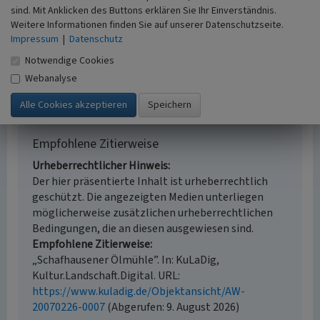
Erfassungsmethode
sind. Mit Anklicken des Buttons erklären Sie Ihr Einverständnis.
Auswertung historischer Karten,
Weitere Informationen finden Sie auf unserer Datenschutzseite.
Literaturauswertung, Geländebegehung/-
Impressum
|
Datenschutz
kartierung
Notwendige Cookies
Historischer Zeitraum
Webanalyse
Beginn 1401 bis 1491, Ende 1920
Empfohlene Zitierweise
Urheberrechtlicher Hinweis
Der hier präsentierte Inhalt ist urheberrechtlich
geschützt. Die angezeigten Medien unterliegen
möglicherweise zusätzlichen urheberrechtlichen
Bedingungen, die an diesen ausgewiesen sind.
Empfohlene Zitierweise
„Schafhausener Ölmühle”. In: KuLaDig,
Kultur.Landschaft.Digital. URL:
https://www.kuladig.de/Objektansicht/AW-
20070226-0007
(Abgerufen: 9. August 2026)