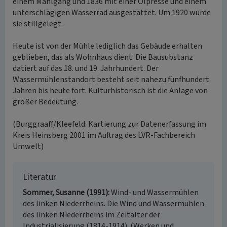
einem Mahlgang und 1836 mit einer Ölpresse und einem
unterschlägigen Wasserrad ausgestattet. Um 1920 wurde
sie stillgelegt.
Heute ist von der Mühle lediglich das Gebäude erhalten
geblieben, das als Wohnhaus dient. Die Bausubstanz
datiert auf das 18. und 19. Jahrhundert. Der
Wassermühlenstandort besteht seit nahezu fünfhundert
Jahren bis heute fort. Kulturhistorisch ist die Anlage von
großer Bedeutung.
(Burggraaff/Kleefeld: Kartierung zur Datenerfassung im
Kreis Heinsberg 2001 im Auftrag des LVR-Fachbereich
Umwelt)
Literatur
Sommer, Susanne (1991)
Wind- und Wassermühlen
des linken Niederrheins. Die Wind und Wassermühlen
des linken Niederrheins im Zeitalter der
Industrialisierung (1814-1914). (Werken und