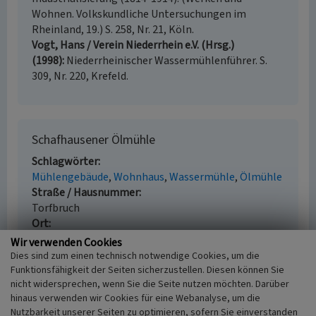
Wohnen. Volkskundliche Untersuchungen im
Rheinland, 19.) S. 258, Nr. 21, Köln.
Vogt, Hans / Verein Niederrhein e.V. (Hrsg.)
(1998)
Niederrheinischer Wassermühlenführer. S.
309, Nr. 220, Krefeld.
Schafhausener Ölmühle
Schlagwörter
Mühlengebäude
Wohnhaus
Wassermühle
Ölmühle
Straße / Hausnummer
Torfbruch
Ort
52525 Heinsberg - Schafhausen
Wir verwenden Cookies
Fachsicht(en)
Dies sind zum einen technisch notwendige Cookies, um die
Kulturlandschaftspflege, Landeskunde
Funktionsfähigkeit der Seiten sicherzustellen. Diesen können Sie
nicht widersprechen, wenn Sie die Seite nutzen möchten. Darüber
Erfassungsmaßstab
hinaus verwenden wir Cookies für eine Webanalyse, um die
i.d.R. 1:5.000 (größer als 1:20.000)
Nutzbarkeit unserer Seiten zu optimieren, sofern Sie einverstanden