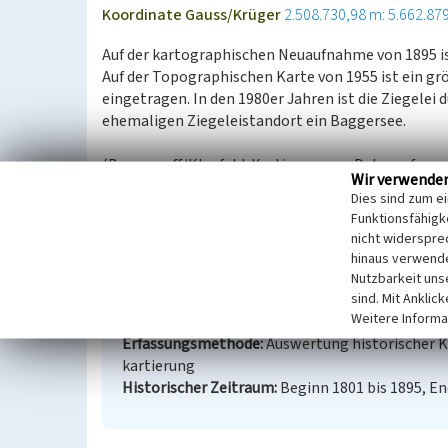
Koordinate Gauss/Krüger
2.508.730,98 m: 5.662.87
Auf der kartographischen Neuaufnahme von 1895 ist
Auf der Topographischen Karte von 1955 ist ein 
eingetragen. In den 1980er Jahren ist die Ziegele
ehemaligen Ziegeleistandort ein Baggersee.
(Burggraaff/Kleefeld: Kartierung zur Datenerfassu
Wir verwende
Umwelt)
Dies sind zum e
Funktionsfähigke
nicht widerspre
Ringofen einer ehemaligen Ziegelei westlic
hinaus verwende
Schlagwörter
Tongrube
Baggersee
Ziegelei
Nutzbarkeit uns
sind. Mit Anklic
Fachsicht(en)
Kulturlandschaftspflege, Landes
Weitere Informa
Erfassungsmaßstab
i.d.R. 1:5.000 (größer als 1:
Erfassungsmethode
Auswertung historischer 
kartierung
Historischer Zeitraum
Beginn 1801 bis 1895, En