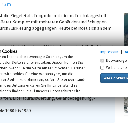
9,43 m
 die Ziegelei als Tongrube mit einem Teich dargestellt.
größerer Komplex mit mehreren Gebäuden und Schuppen
i durch Auskiesung abgegangen. Heute befindet sich an dem
ng im Kreis Heinsberg 2001 im Auftrag des LVR-Fachbereich
n Cookies
Impressum
|
Da
inen technisch notwendige Cookies, um die
Notwendige 
it der Seiten sicherzustellen. Diesen können Sie
Webanalyse
chen, wenn Sie die Seite nutzen möchten. Darüber
h von Forst
n wir Cookies für eine Webanalyse, um die
erer Seiten zu optimieren, sofern Sie einverstanden
ken des Buttons erklären Sie Ihr Einverständnis.
kunde
tionen finden Sie auf unserer Datenschutzseite.
20.000)
Karten, Literaturauswertung, Geländebegehung/-
de 1980 bis 1989