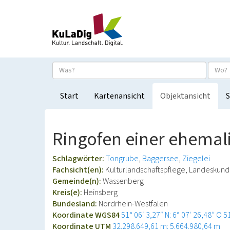
Start
Kartenansicht
Objektansicht
S
Ringofen einer ehemali
Schlagwörter:
Tongrube
Baggersee
Ziegelei
Fachsicht(en):
Kulturlandschaftspflege, Landeskun
Gemeinde(n):
Wassenberg
Kreis(e):
Heinsberg
Bundesland:
Nordrhein-Westfalen
Koordinate WGS84
51° 06′ 3,27″ N: 6° 07′ 26,48″ O
5
Koordinate UTM
32.298.649,61 m: 5.664.980,64 m