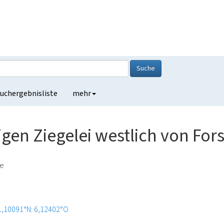
Suche
uchergebnisliste
mehr
gen Ziegelei westlich von Fors
de
1,10091°N: 6,12402°O