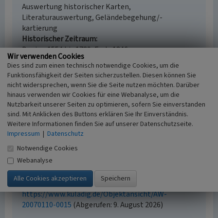
Auswertung historischer Karten,
Literaturauswertung, Geländebegehung/-
kartierung
Historischer Zeitraum
Beginn 1554 bis 1789, Ende 1846
Wir verwenden Cookies
Dies sind zum einen technisch notwendige Cookies, um die
Funktionsfähigkeit der Seiten sicherzustellen. Diesen können Sie
nicht widersprechen, wenn Sie die Seite nutzen möchten. Darüber
Empfohlene Zitierweise
hinaus verwenden wir Cookies für eine Webanalyse, um die
Nutzbarkeit unserer Seiten zu optimieren, sofern Sie einverstanden
Urheberrechtlicher Hinweis
sind. Mit Anklicken des Buttons erklären Sie Ihr Einverständnis.
Der hier präsentierte Inhalt ist urheberrechtlich
Weitere Informationen finden Sie auf unserer Datenschutzseite.
geschützt. Die angezeigten Medien unterliegen
Impressum
|
Datenschutz
möglicherweise zusätzlichen urheberrechtlichen
Notwendige Cookies
Bedingungen, die an diesen ausgewiesen sind.
Webanalyse
Empfohlene Zitierweise
„Einzelsiedlung Vaterhof”. In: KuLaDig,
Kultur.Landschaft.Digital. URL:
https://www.kuladig.de/Objektansicht/AW-
20070110-0015
(Abgerufen: 9. August 2026)