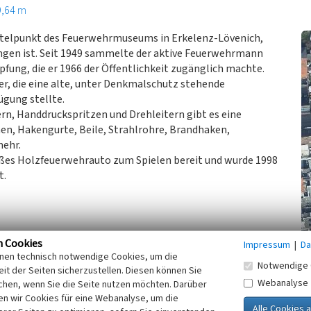
9,64 m
ttelpunkt des Feuerwehrmuseums in Erkelenz-Lövenich,
gen ist. Seit 1949 sammelte der aktive Feuerwehrmann
fung, die er 1966 der Öffentlichkeit zugänglich machte.
er, die eine alte, unter Denkmalschutz stehende
ügung stellte.
n, Handdruckspritzen und Drehleitern gibt es eine
n, Hakengurte, Beile, Strahlrohre, Brandhaken,
mehr.
oßes Holzfeuerwehrauto zum Spielen bereit und wurde 1998
t.
n Cookies
Impressum
|
Da
museum Erkelenz-Lövenich e.V. (abgerufen 15.09.2015)
inen technisch notwendige Cookies, um die
Notwendige 
it der Seiten sicherzustellen. Diesen können Sie
Webanalyse
chen, wenn Sie die Seite nutzen möchten. Darüber
n wir Cookies für eine Webanalyse, um die