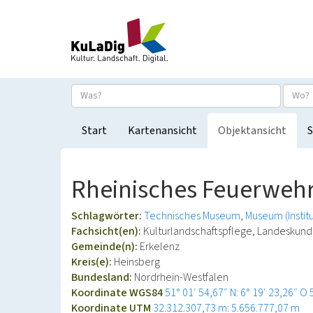
Start
Kartenansicht
Objektansicht
S
Rheinisches Feuerwehr
Schlagwörter:
Technisches Museum
Museum (Institu
Fachsicht(en):
Kulturlandschaftspflege, Landeskun
Gemeinde(n):
Erkelenz
Kreis(e):
Heinsberg
Bundesland:
Nordrhein-Westfalen
Koordinate WGS84
51° 01′ 54,67″ N: 6° 19′ 23,26″ O
Koordinate UTM
32.312.307,73 m: 5.656.777,07 m