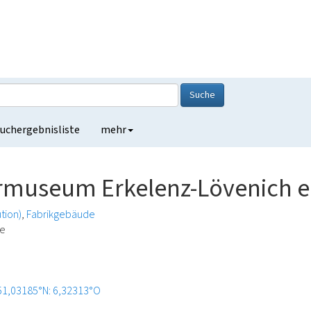
Suche
uchergebnisliste
mehr
museum Erkelenz-Lövenich e.
tion)
Fabrikgebäude
de
51,03185°N: 6,32313°O