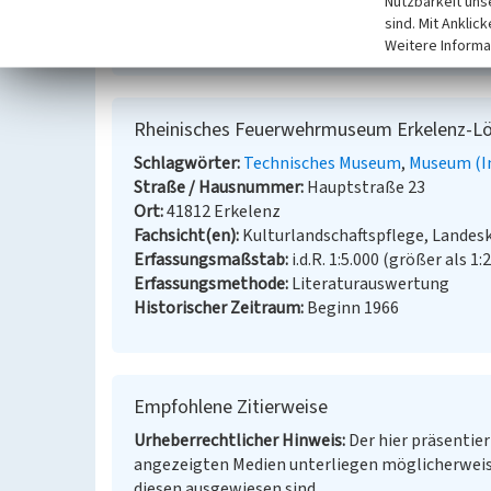
Nutzbarkeit uns
Heimatverein der Erkelenzer Lande e.V. (Hrsg.) 
sind. Mit Anklic
Land im Wandel. S. 146-147, Neustadt an der Ais
Weitere Informa
Rheinisches Feuerwehrmuseum Erkelenz-Löv
Schlagwörter
Technisches Museum
Museum (In
Straße / Hausnummer
Hauptstraße 23
Ort
41812 Erkelenz
Fachsicht(en)
Kulturlandschaftspflege, Landes
Erfassungsmaßstab
i.d.R. 1:5.000 (größer als 1:
Erfassungsmethode
Literaturauswertung
Historischer Zeitraum
Beginn 1966
Empfohlene Zitierweise
Urheberrechtlicher Hinweis
Der hier präsentier
angezeigten Medien unterliegen möglicherweis
diesen ausgewiesen sind.