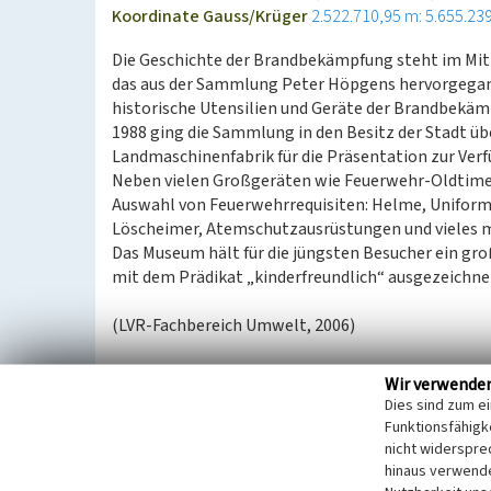
Koordinate Gauss/Krüger
2.522.710,95 m: 5.655.23
Die Geschichte der Brandbekämpfung steht im Mi
das aus der Sammlung Peter Höpgens hervorgegan
historische Utensilien und Geräte der Brandbekämp
1988 ging die Sammlung in den Besitz der Stadt üb
Landmaschinenfabrik für die Präsentation zur Verf
Neben vielen Großgeräten wie Feuerwehr-Oldtimer
Auswahl von Feuerwehrrequisiten: Helme, Uniforme
Löscheimer, Atemschutzausrüstungen und vieles 
Das Museum hält für die jüngsten Besucher ein gr
mit dem Prädikat „kinderfreundlich“ ausgezeichne
(LVR-Fachbereich Umwelt, 2006)
Internet
Wir verwende
www.rheinischemuseen.de
: Rheinisches Feuerwehr
Dies sind zum e
Funktionsfähigke
nicht widerspre
Literatur
hinaus verwende