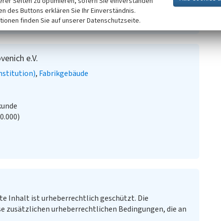
erer Seiten zu optimieren, sofern Sie einverstanden
(2012)
Erkelenz - mittendrin & rundherum. Stadt und
ken des Buttons erklären Sie Ihr Einverständnis.
ch.
tionen finden Sie auf unserer Datenschutzseite.
enich e.V.
stitution)
Fabrikgebäude
kunde
20.000)
te Inhalt ist urheberrechtlich geschützt. Die
e zusätzlichen urheberrechtlichen Bedingungen, die an