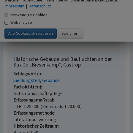
Weitere Informationen finden Sie auf unserer Datenschutzseite.
(1950)
Der Biesenkamp, was er war. Ein
Impressum
|
Datenschutz
geschichtlicher Rückblick. (Kultur und Heimat.
Notwendige Cookies
Mitteilungsblatt des Westfälischen Heimatbundes
Webanalyse
Ortsverband Castrop-Rauxel, Nr. 18, 2. Jahrgang.)
Castrop-Rauxel.
Historische Gebäude und Baufluchten an der
Straße „Biesenkamp“, Castrop
Schlagwörter
Siedlungsteil
Gebäude
Fachsicht(en)
Kulturlandschaftspflege
Erfassungsmaßstab
i.d.R. 1:25.000 (kleiner als 1:20.000)
Erfassungsmethode
Literaturauswertung
Historischer Zeitraum
Beginn 1950