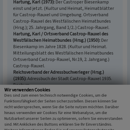
Hartung, Karl (1973)
Der Castroper Biesenkamp
einst und jetzt. (Kultur und Heimat, Heimatblätter
für Castrop-Rauxel und Umgebung. Ortsverband
Castrop-Rauxel des Westfälischen Heimatbundes
(Hrsg.); 25. Jahrgang, Band 1/2..) Castrop-Rauxel.
Hartung, Karl / Ortsverband Castrop-Rauxel des
Westfälischen Heimatbundes (Hrsg.) (1950)
Der
Biesenkamp im Jahre 1828. (Kultur und Heimat.
Mitteilungsblatt des Westfälischen Heimatbundes
Ortsverband Castrop-Rauxel, Nr.19, 2. Jahrgang.)
Castrop-Rauxel.
Reichsverband der Adressbuchverleger (Hrsg.)
(1935)
Adressbuch der Stadt Castrop-Rauxel 1935.
Bochum.
Wir verwenden Cookies
Scholz, Dietmar (1996)
Von der "Freyheit" zur
Dies sind zum einen technisch notwendige Cookies, um die
"Europastadt". Eine Geschichte der Stadt Castrop-
Funktionsfähigkeit der Seiten sicherzustellen. Diesen können Sie
Rauxel. Stuttgart.
nicht widersprechen, wenn Sie die Seite nutzen möchten. Darüber
Stadtarchiv Castrop-Rauxel (Hrsg.)
hinaus verwenden wir Cookies für eine Webanalyse, um die
(1826)
Urkataster 1826. Castrop-Rauxel.
Nutzbarkeit unserer Seiten zu optimieren, sofern Sie einverstanden
Wiggermann, Hermann / Ortsverband Castrop-
sind. Mit Anklicken des Buttons erklären Sie Ihr Einverständnis.
Rauxel des Westfälischen Heimatbundes (Hrsg.)