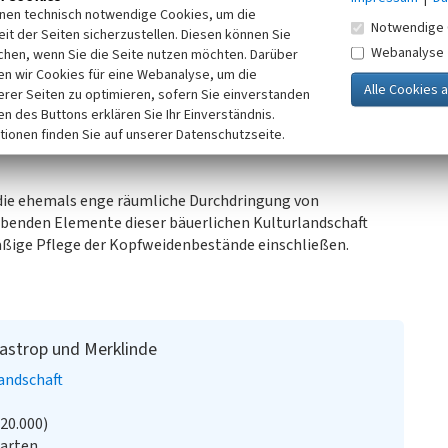
West-Ost-Richtung durch die Kulturlandschaft des
inen technisch notwendige Cookies, um die
üden bildete.
Notwendige 
it der Seiten sicherzustellen. Diesen können Sie
Webanalyse
chen, wenn Sie die Seite nutzen möchten. Darüber
rden über weite Flächen der Castroper Höhenplatte und
n wir Cookies für eine Webanalyse, um die
Besiedung um 1900 infolge der Entwicklung des Bergbaus, der
erer Seiten zu optimieren, sofern Sie einverstanden
urlandschaft einherging, sind vorwiegend entlang des
ken des Buttons erklären Sie Ihr Einverständnis.
kommen. Sie kennzeichnet die ursprüngliche bäuerliche
tionen finden Sie auf unserer Datenschutzseite.
t die ehemals enge räumliche Durchdringung von
ebenden Elemente dieser bäuerlichen Kulturlandschaft
äßige Pflege der Kopfweidenbestände einschließen.
castrop und Merklinde
andschaft
:20.000)
Karten