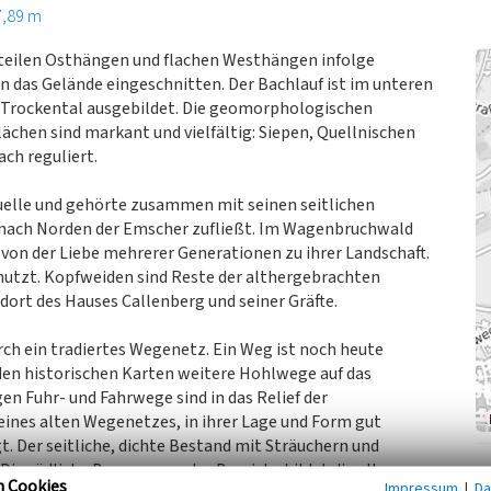
7,89 m
teilen Osthängen und flachen Westhängen infolge
 in das Gelände eingeschnitten. Der Bachlauf ist im unteren
s Trockental ausgebildet. Die geomorphologischen
chen sind markant und vielfältig: Siepen, Quellnischen
ch reguliert.
uelle und gehörte zusammen mit seinen seitlichen
 nach Norden der Emscher zufließt. Im Wagenbruchwald
 der Liebe mehrerer Generationen zu ihrer Landschaft.
nutzt. Kopfweiden sind Reste der althergebrachten
dort des Hauses Callenberg und seiner Gräfte.
ch ein tradiertes Wegenetz. Ein Weg ist noch heute
den historischen Karten weitere Hohlwege auf das
n Fuhr- und Fahrwege sind in das Relief der
 eines alten Wegenetzes, in ihrer Lage und Form gut
. Der seitliche, dichte Bestand mit Sträuchern und
Die südliche Begrenzung des Bereichs bildet die alte
n Cookies
Impressum
|
Da