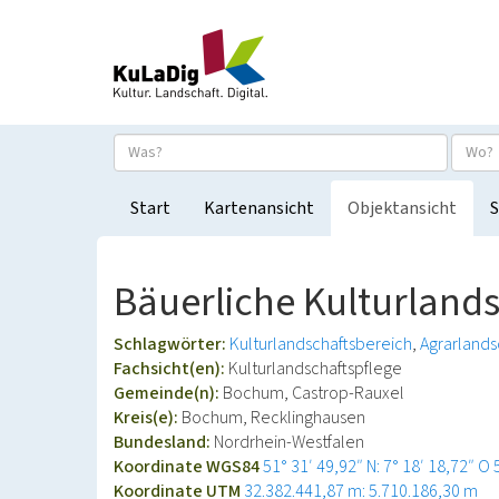
Start
Kartenansicht
Objektansicht
S
Bäuerliche Kulturland
Schlagwörter:
Kulturlandschaftsbereich
Agrarlands
Fachsicht(en):
Kulturlandschaftspflege
Gemeinde(n):
Bochum, Castrop-Rauxel
Kreis(e):
Bochum, Recklinghausen
Bundesland:
Nordrhein-Westfalen
Koordinate WGS84
51° 31′ 49,92″ N: 7° 18′ 18,72″ O
Koordinate UTM
32.382.441,87 m: 5.710.186,30 m