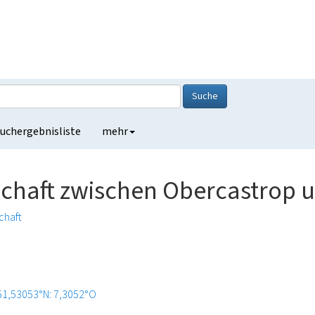
Suche
uchergebnisliste
mehr
schaft zwischen Obercastrop 
chaft
51,53053°N: 7,3052°O