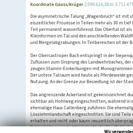
Koordinate Gauss/Krüger
2.590.614,38 m: 5.711.47
Die asymmetrische Talung „Wagenbruch“ ist mit s
eiszeitlicher Prozesse in Teilen mehr als 30 m tief
Teil permanent wasserführend. Das Obertal ist al
Kleinformen im Tal und den anschließenden Waldflä
und Mergelabgrabungen. In Teilbereichen ist der Ba
Der Obercastroper Bach entspringt in der Siepenq
Zuflüssen zum Ursprung des Landwehrbaches, der
zeugen Stamm-Einkerbungen mit Monogrammen von
Der untere Talraum wird heute als Pferdeweide ge
Nutzung. An der Grenze zur Besiedlung ist der Stan
Das angrenzende Ackerland ist gekennzeichnet dur
sichtbar als Hohlweg eingeschnitten, während in 
ehemalige Haus Callenberg zuführen. Die ehemalige
Lösslehmlandschaft eingeschnitten. Sie sind Teile
erhalten und nicht oder kaum neuzeitlich überprägt
Feldgehölzen verdeutlicht den Verlauf im Gelände. 
Wir verwende