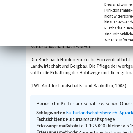
Landwehr, welche sich als gliederndes Element in 
Dies sind zum e
Hellwegs zieht und eine historische Grenze nach S
Funktionsfähigke
nicht widerspre
Die Bauerschaft Obercastrop erstreckt sich im No
hinaus verwende
bildet den heutigen Stadtteil. Trotz der starken 
Nutzbarkeit uns
mit der Überformung der bäuerlich geprägten Kult
sind. Mit Anklic
Castroper Hellwegs zahlreiche Hofstandorte über
Weitere Informa
Kulturlandschaft nach wie vor.
Der Blick nach Norden zur Zeche Erin verdeutlich
Landwirtschaft und Bergbau. Die Pflege der wertg
sollte die Erhaltung der Hohlwege und die regelm
(LWL-Amt für Landschafts- und Baukultur, 2008)
Bäuerliche Kulturlandschaft zwischen Ober
Schlagwörter
Kulturlandschaftsbereich
Agrarl
Fachsicht(en)
Kulturlandschaftspflege
Erfassungsmaßstab
i.d.R. 1:25.000 (kleiner als 1
Erfassungsmethode
Auswertung historischer 