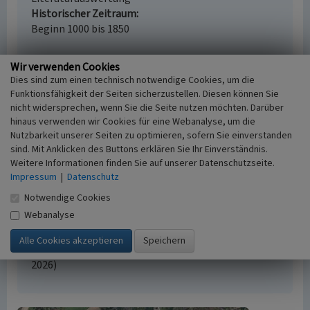
Historischer Zeitraum
Beginn 1000 bis 1850
Wir verwenden Cookies
Dies sind zum einen technisch notwendige Cookies, um die
Empfohlene Zitierweise
Funktionsfähigkeit der Seiten sicherzustellen. Diesen können Sie
nicht widersprechen, wenn Sie die Seite nutzen möchten. Darüber
Urheberrechtlicher Hinweis
hinaus verwenden wir Cookies für eine Webanalyse, um die
Der hier präsentierte Inhalt ist urheberrechtlich
Nutzbarkeit unserer Seiten zu optimieren, sofern Sie einverstanden
geschützt. Die angezeigten Medien unterliegen
sind. Mit Anklicken des Buttons erklären Sie Ihr Einverständnis.
möglicherweise zusätzlichen urheberrechtlichen
Weitere Informationen finden Sie auf unserer Datenschutzseite.
Bedingungen, die an diesen ausgewiesen sind.
Impressum
|
Datenschutz
Empfohlene Zitierweise
Notwendige Cookies
„Plaggenesch am Westring in Bladenhorst”. In:
Webanalyse
KuLaDig, Kultur.Landschaft.Digital. URL:
https://www.kuladig.de/Objektansicht/A-
P363N410-20090617-0005
(Abgerufen: 10. August
2026)