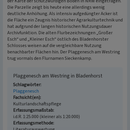
der Karte der schutzwürdigen Böden in NRW eingetragen.
Die Parzelle zeigt bis heute eine allerdings wenig
deutliche Anhöhung. Als intensiv aufgedüngter Acker ist
die Fläche ein Zeugnis historischer Agrarkulturtechnik und
hat aufgrund der langen historischen Nutzungsdauer
Archivfunktion. Die alten Flurbezeichnungen „Großer
Esch“ und „Kleiner Esch“ östlich des Bladenhorster
Schlosses weisen auf die vergleichbare Nutzung
benachbarter Flächen hin. Der Plaggenesch am Westring
trug vormals den Flurnamen Sieckenkamp.
Plaggenesch am Westring in Bladenhorst
Schlagwörter
Plaggenesch
Fachsicht(en)
Kulturlandschaftspflege
Erfassungsmaßstab
i.d.R. 1:25.000 (kleiner als 1:20.000)
Erfassungsmethode
Literaturauswertung