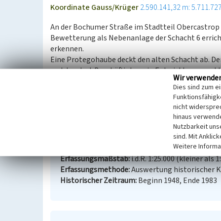
Koordinate Gauss/Krüger
2.590.141,32 m: 5.711.72
An der Bochumer Straße im Stadtteil Obercastrop 
Bewetterung als Nebenanlage der Schacht 6 errich
erkennen.
Eine Protegohaube deckt den alten Schacht ab. De
und den dort Beschäftigten ein Entwicklungspunkt f
Wir verwende
Dies sind zum e
(LWL-Amt für Landschafts- und Baukultur, 2010)
Funktionsfähigke
nicht widerspre
hinaus verwende
Ehemaliger Schacht 6 der Zeche Erin
Nutzbarkeit uns
sind. Mit Anklic
Schlagwörter
Bergwerksschacht
Weitere Informa
Fachsicht(en)
Kulturlandschaftspflege
Erfassungsmaßstab
i.d.R. 1:25.000 (kleiner als 1
Erfassungsmethode
Auswertung historischer 
Historischer Zeitraum
Beginn 1948, Ende 1983