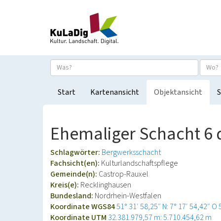
Start
Kartenansicht
Objektansicht
S
Ehemaliger Schacht 6 
Schlagwörter:
Bergwerksschacht
Fachsicht(en):
Kulturlandschaftspflege
Gemeinde(n):
Castrop-Rauxel
Kreis(e):
Recklinghausen
Bundesland:
Nordrhein-Westfalen
Koordinate WGS84
51° 31′ 58,25″ N: 7° 17′ 54,42″ O
Koordinate UTM
32.381.979,57 m: 5.710.454,62 m