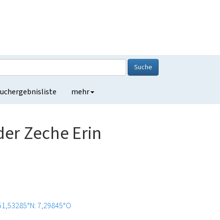
Suche
uchergebnisliste
mehr
der Zeche Erin
51,53285°N: 7,29845°O