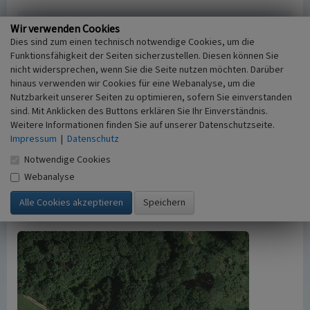
Wir verwenden Cookies
Empfohlene Zitierweise
Dies sind zum einen technisch notwendige Cookies, um die
Urheberrechtlicher Hinweis
Funktionsfähigkeit der Seiten sicherzustellen. Diesen können Sie
Der hier präsentierte Inhalt ist urheberrechtlich
nicht widersprechen, wenn Sie die Seite nutzen möchten. Darüber
geschützt. Die angezeigten Medien unterliegen
hinaus verwenden wir Cookies für eine Webanalyse, um die
möglicherweise zusätzlichen urheberrechtlichen
Nutzbarkeit unserer Seiten zu optimieren, sofern Sie einverstanden
sind. Mit Anklicken des Buttons erklären Sie Ihr Einverständnis.
Bedingungen, die an diesen ausgewiesen sind.
Weitere Informationen finden Sie auf unserer Datenschutzseite.
Empfohlene Zitierweise
Impressum
|
Datenschutz
„Wüstung Schneppenstock”. In: KuLaDig,
Kultur.Landschaft.Digital. URL:
Notwendige Cookies
https://www.kuladig.de/Objektansicht/A-NF-
Webanalyse
20090318-0012
(Abgerufen: 7. August 2026)