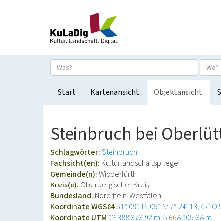
Start
Kartenansicht
Objektansicht
S
Steinbruch bei Oberlü
Schlagwörter:
Steinbruch
Fachsicht(en):
Kulturlandschaftspflege
Gemeinde(n):
Wipperfürth
Kreis(e):
Oberbergischer Kreis
Bundesland:
Nordrhein-Westfalen
Koordinate WGS84
51° 09′ 19,05″ N: 7° 24′ 13,75″ O
Koordinate UTM
32.388.373,92 m: 5.668.305,38 m