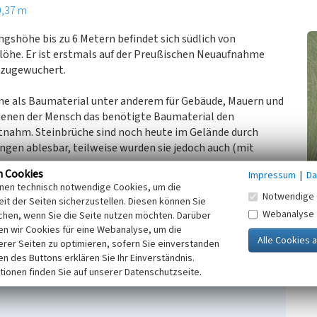
0,37 m
gshöhe bis zu 6 Metern befindet sich südlich von
löhe. Er ist erstmals auf der Preußischen Neuaufnahme
r zugewuchert.
ne als Baumaterial unter anderem für Gebäude, Mauern und
 denen der Mensch das benötigte Baumaterial den
tnahm. Steinbrüche sind noch heute im Gelände durch
ngen ablesbar, teilweise wurden sie jedoch auch (mit
n Cookies
Impressum
|
Da
n stark sonnenexponierten, trockenen Flächen bis hin zu
inen technisch notwendige Cookies, um die
ind sie als wertvolle Biotope für verschiedene, auch
Notwendige 
it der Seiten sicherzustellen. Diesen können Sie
.
Webanalyse
chen, wenn Sie die Seite nutzen möchten. Darüber
n wir Cookies für eine Webanalyse, um die
erer Seiten zu optimieren, sofern Sie einverstanden
ken des Buttons erklären Sie Ihr Einverständnis.
tionen finden Sie auf unserer Datenschutzseite.