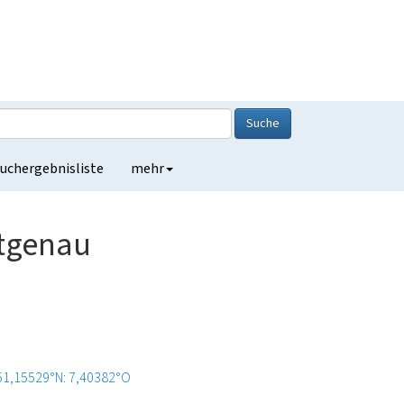
Suche
uchergebnisliste
mehr
ttgenau
51,15529°N: 7,40382°O