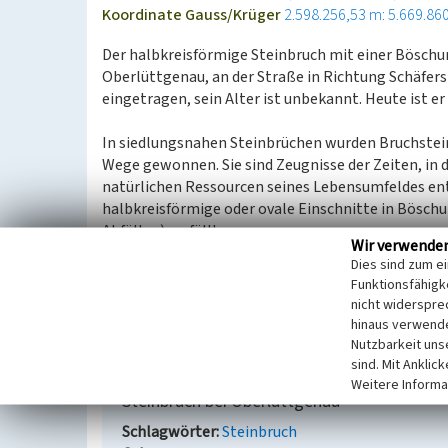
Koordinate Gauss/Krüger
2.598.256,53 m: 5.669.86
Der halbkreisförmige Steinbruch mit einer Böschun
Oberlüttgenau, an der Straße in Richtung Schäfers
eingetragen, sein Alter ist unbekannt. Heute ist e
In siedlungsnahen Steinbrüchen wurden Bruchstei
Wege gewonnen. Sie sind Zeugnisse der Zeiten, in
natürlichen Ressourcen seines Lebensumfeldes en
halbkreisförmige oder ovale Einschnitte in Böschu
Abfällen) verfüllt.
Wir verwende
Da sie eine hohe Vielfalt an Lebensräumen, die vo
Dies sind zum e
Feuchtbereichen und Tümpeln reichen, aufweisen, s
Funktionsfähigke
gefährdete Pflanzen- und Tierarten zu bezeichnen
nicht widerspre
hinaus verwende
(LVR-Fachbereich Umwelt, 2009)
Nutzbarkeit uns
sind. Mit Anklic
Weitere Informa
Steinbruch bei Oberlüttgenau
Schlagwörter
Steinbruch