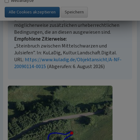
Webanalyse
Urheberrechtlicher Hinweis
Der hier präsentierte Inhalt ist urheberrechtlich
geschützt. Die angezeigten Medien unterliegen
möglicherweise zusätzlichen urheberrechtlichen
Bedingungen, die an diesen ausgewiesen sind.
Empfohlene Zitierweise
„Steinbruch zwischen Mittelschwarzen und
Julsiefen”. In: KuLaDig, Kultur.Landschaft.Digital.
URL:
https://www.kuladig.de/Objektansicht/A-NF-
20090114-0015
(Abgerufen: 6. August 2026)