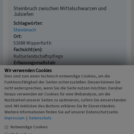
Steinbruch zwischen Mittelschwarzen und
Julsiefen
Schlagwörter
Steinbruch
Ort
51688 Wipperfürth
Fachsicht(en)
Kulturlandschaftspflege
Erfassungsmaßstab
i.d.R. 1:5.000 (größer als 1:20.000)
Wir verwenden Cookies
Erfassungsmethode
Dies sind zum einen technisch notwendige Cookies, um die
Funktionsfähigkeit der Seiten sicherzustellen. Diesen können Sie
Auswertung historischer Karten,
nicht widersprechen, wenn Sie die Seite nutzen möchten. Darüber
Geländebegehung/-kartierung
hinaus verwenden wir Cookies für eine Webanalyse, um die
Historischer Zeitraum
Nutzbarkeit unserer Seiten zu optimieren, sofern Sie einverstanden
Beginn 1894 bis 1896
sind. Mit Anklicken des Buttons erklären Sie Ihr Einverständnis.
Weitere Informationen finden Sie auf unserer Datenschutzseite.
Impressum
|
Datenschutz
Notwendige Cookies
Empfohlene Zitierweise