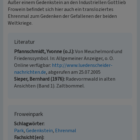
Außer einem Gedenkstein an den Industriellen Gottlieb
Frowein befindet sich hier auch ein transloziertes
Ehrenmal zum Gedenken der Gefallenen der beiden
Weltkriege.
Literatur
Pfannschmidt, Yvonne (o.J.)
Von Meuchelmord und
Friedenssymbol. In: Allgemeiner Anzeiger, o. O.
Online verfügbar:
http://www.luedenscheider-
nachrichten.de
, abgerufen am 25.07.2005
Sieper, Bernhard (1976)
Radevormwald in alten
Ansichten (Band 1). Zaltbommel.
Froweinpark
Schlagwörter
Park
Gedenkstein
Ehrenmal
Fachsicht(en)