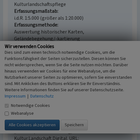
Kulturlandschaftspflege
Erfassungsmaßstab
i.d.R. 1:5.000 (größer als 1:20.000)
Erfassungsmethode
Auswertung historischer Karten,
Geländebegehung/-kartierung
Historischer Zeitraum
Wir verwenden Cookies
Beginn 1850 bis 1900, Ende 1945 bis 1950
Dies sind zum einen technisch notwendige Cookies, um die
Funktionsfähigkeit der Seiten sicherzustellen. Diesen können Sie
nicht widersprechen, wenn Sie die Seite nutzen möchten. Darüber
hinaus verwenden wir Cookies für eine Webanalyse, um die
Nutzbarkeit unserer Seiten zu optimieren, sofern Sie einverstanden
Empfohlene Zitierweise
sind. Mit Anklicken des Buttons erklären Sie Ihr Einverständnis.
Weitere Informationen finden Sie auf unserer Datenschutzseite.
Urheberrechtlicher Hinweis
Impressum
|
Datenschutz
Der hier präsentierte Inhalt ist urheberrechtlich
geschützt. Die angezeigten Medien unterliegen
Notwendige Cookies
möglicherweise zusätzlichen urheberrechtlichen
Webanalyse
Bedingungen, die an diesen ausgewiesen sind.
Empfohlene Zitierweise
„Froweinpark”. In: KuLaDig,
Kultur.Landschaft.Digital. URL: